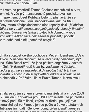
zik transakce,”
dodal Fiala.
tr životního prostředí Tomáš Chalupa nesouhlasí a tvrdí,
orníků. A vše prý transparentně prodiskutovali se
kým spektrem. Josef Kotrba z Deloittu přiznává, že se
hl pravděpodobně i kvůli neočekávané krizi na trhu
 Ceny místo předpokládaného růstu spadly dolů.
„V období
dření se v naší ekonomice plně projevily dopady finanční
, přičemž bytová výstavba v bytových domech v roce
roti roku 2008 o více než šedesát procent,”
podotkl
v té době podle něj „poměrně obvyklé”.
dmítá spojitost celého obchodu s Petrem Bendlem.
„Jde o
dukce. S panem Bendlem se o věci nikdy nejednalo, byť
pa. Sám Bendl tvrdí, že jeho pětileté angažmá v dozorčí
rmální.
“V dozorčí radě jsem byl zadarmo. A žádných
cedur jsem se za majitele nikdy neúčastnil,”
brání se
ratů. Žádosti o další vysvětlení odráží a odkazuje na
h obchodů v Pařížské ulici v Praze Tamaru Kotvalovou.
stnila se svým synem z prvního manželství a v roce 2009
75 milionů. Kotvalová pro IHNED.cz uvedla, že při prodeji
inový podíl 50 milionů, zbývající třetinu pak její syn.
 exmanžel byl ve Fimosu jen do počtu a že ve statutárních
lně zapsáni i další členové rodiny.
„Petr Bendl, který se