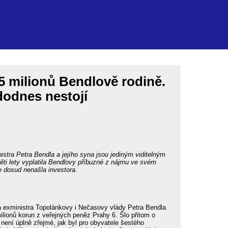
75 milionů Bendlově rodině.
dodnes nestojí
stra Petra Bendla a jejího syna jsou jediným viditelným
ěti lety vyplatila Bendlovy příbuzné z nájmu ve svém
e dosud nenašla investora.
 exministra Topolánkovy i Nečasovy vlády Petra Bendla
 milionů korun z veřejných peněz Prahy 6. Šlo přitom o
není úplně zřejmé, jak byl pro obyvatele šestého