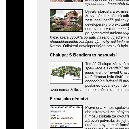
vyhodnocení finančních ri
Bývalý starosta a exminis
že vycházeli z názorů odb
zastupiteli napříč politic
developerský projekt zadr
nemovitostí v roce 2009.
po zpracování našeho vyjá
krize, která vypukla po datu našeho vyjádření
předpokládaného zahájení výstavby poklesla op
Kotrba. Odložení developerských projektů bylo 
Chalupa: S Bendlem to nesouvisí
Tomáš Chalupa zároveň o
spekulace a skandální de
jednu vteřinu,”
uvedl Chalu
radě Fimosu bylo čistě fo
obchodních jednání či pro
poslanec občanských demok
svou exmanželku a majitelku několika luxusníc
Firma jako dědictví
Právě ona Fimos spoluvla
oba inkasovali zmíněných 
Fimosu získala za dvoutřet
Zároveň potvrdila, že její
orgánech byli stejně formá