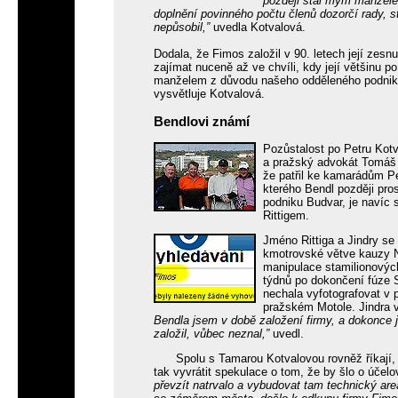
později stal mým manžele
doplnění povinného počtu členů dozorčí rady, st
nepůsobil,”
uvedla Kotvalová.
Dodala, že Fimos založil v 90. letech její zesn
zajímat nuceně až ve chvíli, kdy její většinu p
manželem z důvodu našeho odděleného podnikán
vysvětluje Kotvalová.
Bendlovi známí
Pozůstalost po Petru Kotv
a pražský advokát Tomáš J
že patřil ke kamarádům Pet
kterého Bendl později pro
podniku Budvar, je navíc 
Rittigem.
Jméno Rittiga a Jindry se
kmotrovské větve kauzy N
manipulace stamilionovýc
týdnů po dokončení fúze S
nechala vyfotografovat v 
pražském Motole. Jindra v
Bendla jsem v době založení firmy, a dokonce 
založil, vůbec neznal,”
uvedl.
Spolu s Tamarou Kotvalovou rovněž říkají, 
tak vyvrátit spekulace o tom, že by šlo o účel
převzít natrvalo a vybudovat tam technický are