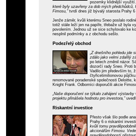
pozemky klidnější využití
které byly uzavřeny za dob mých předchůdců, f
Fimosu,”
tvrdí dnes již bývalý starosta Prahy 
Jenže záměr, kvůli kterému Sneo poslalo rodině
totiž stále leží jen na papíře, třebaže už byl
povolením. Jednou už se sice schylovalo ke ko
nesplnil podmínky a z obchodu sešlo.
Podezřelý obchod
„Z dnešního pohledu jde s
zdálo jako velmi zdařilý z
po letech změnil názor. Sá
dozorčí rady Sneo. Proti b
Vadilo jim především to, 
čtyřicetimilionovou půjčku
renomované poradenské společnosti Deloitte, kter
Knight Frank. Odborníci doporučili akcie Fimos
„Naše doporučení se týkalo zahájení výstavby v
projektu přinášela hodnotu pro investora,”
uvedl 
Riskantní investice
Přesto však šlo podle anal
Prahy 6 o riskantní inves
kvůli tomu pravděpodobně p
akcionářům Fimosu. Veden
pravděpodobností přistoup