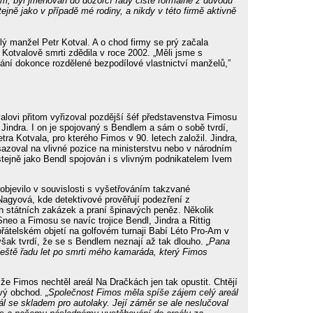
m, byl jmenován do dozorčí rady čistě formálně z důvodu
ejně jako v případě mé rodiny, a nikdy v této firmě aktivně
ulý manžel Petr Kotval. A o chod firmy se prý začala
o Kotvalově smrti zdědila v roce 2002. „Měli jsme s
í dokonce rozdělené bezpodílové vlastnictví manželů,”
alovi přitom vyřizoval pozdější šéf představenstva Fimosu
indra. I on je spojovaný s Bendlem a sám o sobě tvrdí,
ra Kotvala, pro kterého Fimos v 90. letech založil. Jindra,
sazoval na vlivné pozice na ministerstvu nebo v národním
stejně jako Bendl spojován i s vlivným podnikatelem Ivem
 objevilo v souvislosti s vyšetřováním takzvané
agyová, kde detektivové prověřují podezření z
h státních zakázek a praní špinavých peněz. Několik
neo a Fimosu se navíc trojice Bendl, Jindra a Rittig
přátelském objetí na golfovém turnaji Babí Léto Pro-Am v
šak tvrdí, že se s Bendlem neznají až tak dlouho.
„Pana
ještě řadu let po smrti mého kamaráda, který Fimos
že Fimos nechtěl areál Na Dračkách jen tak opustit. Chtějí
ový obchod.
„Společnost Fimos měla spíše zájem celý areál
ál se skladem pro autolaky. Její záměr se ale neslučoval