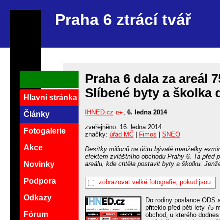
Praha 6 ztrácí tvář
Praha 6 dala za areál 
Slíbené byty a školka 
Hlavní stránka
IHNED.cz
,
6. ledna 2014
Články
zveřejněno: 16. ledna 2014
Fotogalerie
značky:
úřad MČ
|
Fimos
|
SNEO
Akce
Desítky milionů na účtu bývalé manželky exmini
efektem zvláštního obchodu Prahy 6. Ta před p
areálu, kde chtěla postavit byty a školku. Jenž
Novinky
Podpora
zobrazovat velké fotografie, pokud jsou
Odkazy
Do rodiny poslance ODS a
přiteklo před pěti lety 75
Fórum
obchod, u kterého dodnes 