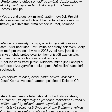
.
„Proto jsme to chtěli co nejdříve změnit. Jenže smlouvy,
akticky nešlo vypovědět. Došlo tedy k fúzi Snea a
6 Tomáš Chalupa.
 Petra Bendla desítky milionů, zatím nevyšel. Projekt
a vydána územní rozhodnutí a dokumentace ke stavebním
ntraktu, ale investor, firma Amadeus Real, nakonec
kutečně o podezřelý byznys, ačkoliv zpočátku se vše
áměr,”
tvrdí například Petr Hrdina ze Strany zelených, který
m totiž pro transakci v roce 2008 zvedl ruku jako člen
yznysu tehdy protestovali jen komunističtí zastupitelé.
že Sneo má na obchod dostat od radnice
. Chalupa však zastupitele uklidňoval mimo jiné i analýzou
á expertizu vytvořila spolu s prestižní realitní kanceláří
u odkoupit.
 co nejbližším čase, neboť právě dřívější realizace
Josef Kotrba, vedoucí partner společnosti Deloitte ČR.
ytika Transparency International Jiřího Fialy ze strany
tiční záměr.
„Již čtyři roky se jej nedaří realizovat a Praha 6
řišla o desítky milionů, které zbytečně zaplatila
í městské společnosti Sneo ani Prahy 6 přitom s velkou
ilo k tomuto riskantnímu obchodu bez odpovídajícího