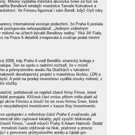
ný. Miliony vyplatila městská akciovka Sneo za fúzi se
patřila Bendlově tehdejší manželce Tamaře Kotvalové a
anželství. Ve Fimosu figuroval i sám Bendl, když čtyři roky
arency International existuje podezření, že Praha 6 poslala
jmě postupovala nehospodárně.
„Jediným viditelným
 milionů na účtech bývalé Bendlovy rodiny,"
říká Jiří Fiala,
nys na Praze 6 detailně zmapovala a zvažuje podat trestní
ce 2008, kdy Prahu 6 vedl Bendlův stranický kolega z
lupa. Ten se spolu s radními rozhodl, že v místě
ho a průmyslového areálu Na Dračkách v lukrativní
nakreslit developerský projekt s mateřskou školou, LDN a
ytů. A poté na prodeji investorovi vydělá stovky milionů, z
lní služby.
tečnit, potřebovali se napřed zbavit firmy Fimos, které
bě pronajala. Klíčová část smluv přitom měla platit až
upí akcie Fimosu a sloučí ho se svou firmou Sneo, která
é s nevydařenými investicemi v kauze Key Investments.
ve spolupráci s městskou částí Praha 6 zvažovalo, jak
enciál této zajímavé lokality, jejíž využití blokovala
čností Fimos,”
uvedl mluvčí Prahy 6 Adam Halmoši. Dodal
 minulosti často stěžovali na hluk, prašnost a provoz
jící s provozem průmyslového areálu a žádali pro