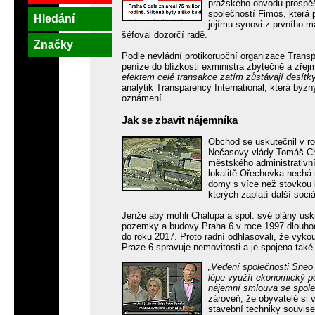
pražského obvodu prospěš
společností Fimos, která 
Hledání
jejímu synovi z prvního m
šéfoval dozorčí radě.
Značky
Podle nevládní protikorupční organizace Transp
peníze do blízkosti exministra zbytečně a zře
efektem celé transakce zatím zůstávají desítky
analytik Transparency International, která byz
oznámení.
Jak se zbavit nájemníka
Obchod se uskutečnil v ro
Nečasovy vlády Tomáš Cha
městského administrativní
lokalitě Ořechovka nechá 
domy s více než stovkou b
kterých zaplatí další sociá
Jenže aby mohli Chalupa a spol. své plány usku
pozemky a budovy Praha 6 v roce 1997 dlouhodo
do roku 2017. Proto radní odhlasovali, že vyko
Praze 6 spravuje nemovitosti a je spojena tak
„Vedení společnosti Sneo 
lépe využít ekonomický pot
nájemní smlouva se spole
zároveň, že obyvatelé si v
stavební techniky souvise