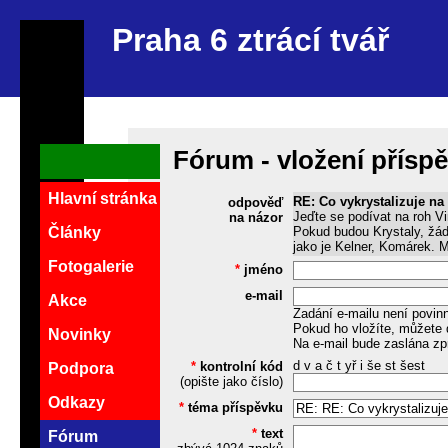
Praha 6 ztrácí tvář
Fórum - vložení přísp
Hlavní stránka
RE: Co vykrystalizuje na
odpověď
Jeďte se podívat na roh V
na názor
Pokud budou Krystaly, žádn
Články
jako je Kelner, Komárek.
Fotogalerie
*
jméno
e-mail
Akce
Zadání e-mailu není povin
Pokud ho vložíte, můžete 
Novinky
Na e-mail bude zaslána zp
d v a č t yř i še st šest
*
kontrolní kód
Podpora
(opište jako číslo)
Odkazy
*
téma příspěvku
*
text
Fórum