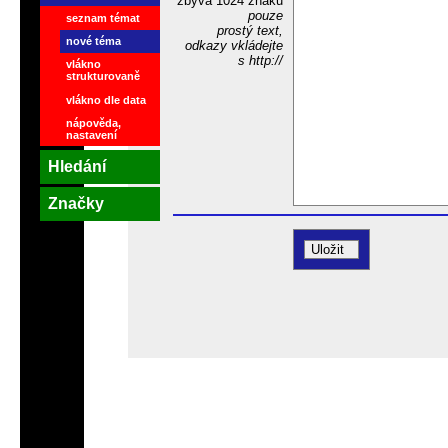
zbývá
1024
znaků
pouze
seznam témat
prostý text,
nové téma
odkazy vkládejte
s http://
vlákno
strukturovaně
vlákno dle data
nápověda,
nastavení
Hledání
Značky