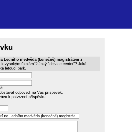
ěvku
na Ledního medvěda (konečně) magistrátem z
uk k vysokým školám"? Jaký "dejvice center"? Jaká
ta létoucí park.
né.
dostávat odpovědi na Váš příspěvek.
ráva k potvrzení příspěvku.