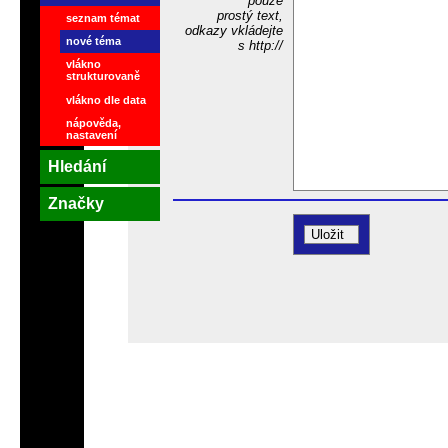
pouze
prostý text,
seznam témat
odkazy vkládejte
nové téma
s http://
vlákno
strukturovaně
vlákno dle data
nápověda,
nastavení
Hledání
Značky