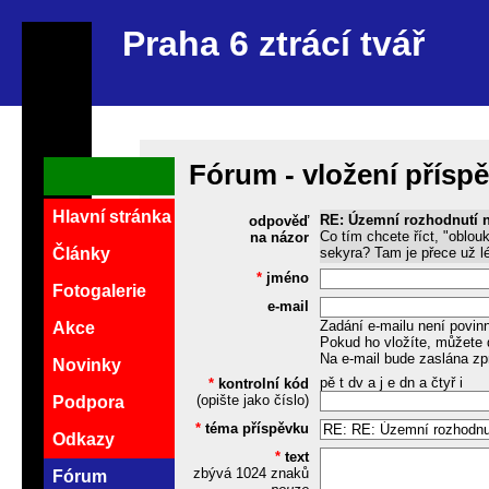
Praha 6 ztrácí tvář
Fórum - vložení přísp
Hlavní stránka
RE: Územní rozhodnutí 
odpověď
Co tím chcete říct, "oblo
na názor
sekyra? Tam je přece už lé
Články
*
jméno
Fotogalerie
e-mail
Zadání e-mailu není povin
Akce
Pokud ho vložíte, můžete 
Na e-mail bude zaslána zp
Novinky
pě t dv a j e dn a čtyř i
*
kontrolní kód
(opište jako číslo)
Podpora
*
téma příspěvku
Odkazy
*
text
zbývá
1024
znaků
Fórum