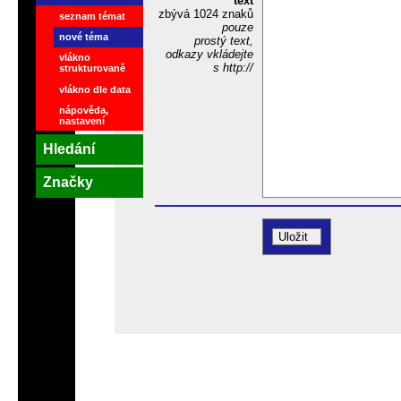
*
text
zbývá
1024
znaků
seznam témat
pouze
nové téma
prostý text,
odkazy vkládejte
vlákno
s http://
strukturovaně
vlákno dle data
nápověda,
nastavení
Hledání
Značky