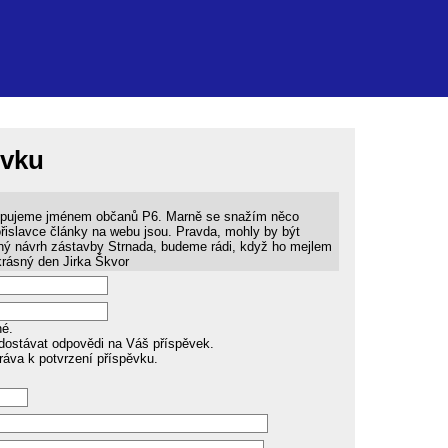
ěvku
tupujeme jménem občanů P6. Marně se snažím něco
ořislavce články na webu jsou. Pravda, mohly by být
ný návrh zástavby Strnada, budeme rádi, když ho mejlem
 krásný den Jirka Škvor
né.
dostávat odpovědi na Váš příspěvek.
ráva k potvrzení příspěvku.