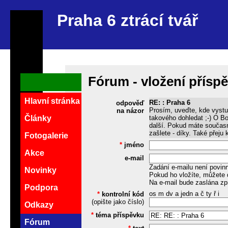
Praha 6 ztrácí tvář
Fórum - vložení přísp
Hlavní stránka
RE: : Praha 6
odpověď
Prosím, uveďte, kde vys
na názor
takového dohledat ;-) O B
Články
další. Pokud máte součas
zašlete - díky. Také přeju
Fotogalerie
*
jméno
Akce
e-mail
Zadání e-mailu není povin
Novinky
Pokud ho vložíte, můžete 
Na e-mail bude zaslána zp
Podpora
os m dv a jedn a č ty ř i
*
kontrolní kód
(opište jako číslo)
Odkazy
*
téma příspěvku
Fórum