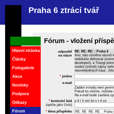
Praha 6 ztrácí tvář
Fórum - vložení přísp
Hlavní stránka
RE: RE: RE: : Praha 6
odpověď
Ano, tato výměna názorů k
na názor
nedokáže definovat územní
Články
developerů, a Triangl pot
osobní (zištné) zájmy nehr
Fotogalerie
neuveřejněných kauz. Jirk
*
jméno
Akce
e-mail
Novinky
Zadání e-mailu není povin
Pokud ho vložíte, můžete 
Podpora
Na e-mail bude zaslána zp
p ě t š est še s t d va
*
kontrolní kód
Odkazy
(opište jako číslo)
Fórum
*
téma příspěvku