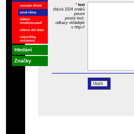
*
text
seznam témat
zbývá
1024
znaků
nové téma
pouze
prostý text,
vlákno
odkazy vkládejte
strukturovaně
s http://
vlákno dle data
nápověda,
nastavení
Hledání
Značky