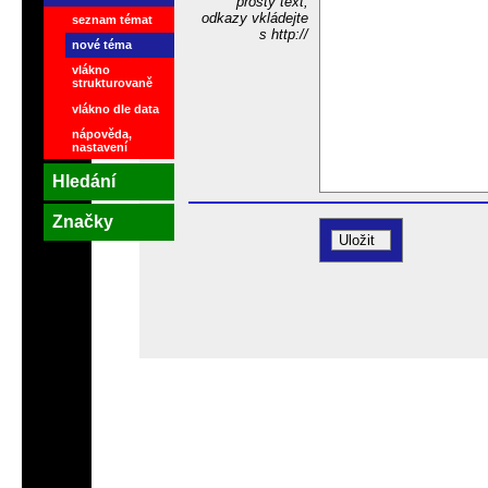
prostý text,
odkazy vkládejte
seznam témat
s http://
nové téma
vlákno
strukturovaně
vlákno dle data
nápověda,
nastavení
Hledání
Značky