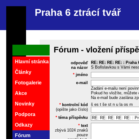
Praha 6 ztrácí tvář
Fórum - vložení přísp
Hlavní stránka
RE: RE: RE: RE: : Praha 
odpověď
S Bořislavkou s Vámi nes
na názor
Články
*
jméno
Fotogalerie
e-mail
Zadání e-mailu není povin
Pokud ho vložíte, můžete 
Akce
Na e-mail bude zaslána zp
Novinky
š es t še st n u la os m
*
kontrolní kód
(opište jako číslo)
Podpora
*
téma příspěvku
Odkazy
*
text
zbývá
1024
znaků
pouze
Fórum