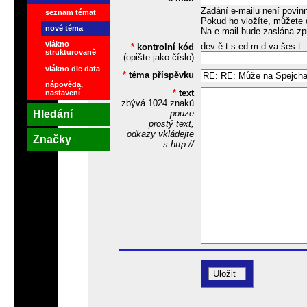
Zadání e-mailu není povin
seznam témat
Pokud ho vložíte, můžete 
nové téma
Na e-mail bude zaslána zp
vlákno
dev ě t s ed m d va šes t
*
kontrolní kód
strukturovaně
(opište jako číslo)
vlákno dle data
*
téma příspěvku
nápověda,
*
text
nastavení
zbývá
1024
znaků
Hledání
pouze
prostý text,
odkazy vkládejte
Značky
s http://