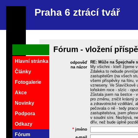
Praha 6 ztrácí tvář
Fórum - vložení přísp
Hlavní stránka
RE: Může na Špejchaře s
odpověď
My všichni - kteří žijeme 
na názor
Zdaleka to nebude první(a
Články
zastupitelům (na všech st
všemi příspěvky na fóru, 
Fotogalerie
vzneseny. Ve Slavíčkově ul
loňském roce - slzíc - opus
Akce
Zůstala jsem na šestce - v
pro změnu, zničit krásný p
Novinky
a zdravotnické vzdělání, 
pečovala o ně - tedy praco
zastupitelstva, jsem přes
Podpora
v soudní síni. Nezbývá, než
dřív, než bude úplně pozdě
Odkazy
*
jméno
Fórum
e-mail