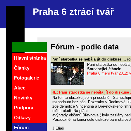
Praha 6 ztrácí tvář
Fórum - podle data
Hlavní stránka
Paní starostka se nebála jít do diskuse ...
(o
Paní starostka se nebála 
Články
Související článek:
Praha 6 mění tvář 2012: 
Fotogalerie
Akce
RE: Paní starostka se nebála jít do diskuse .
Novinky
Na tomto obrázku jsem já osobně . Samozřejmě 
rozhodnuto bez nás. Pozemky v Radimově ulic
zde demolice Vincentina a Břevnovského "mr
Podpora
ničící okolí. Na přání
avýhrady občanů Břevnova ( byly zaslány petic
Odkazy
Paradoxně na konci celé diskuze paní starostka ř
Fórum
J.Eliáš