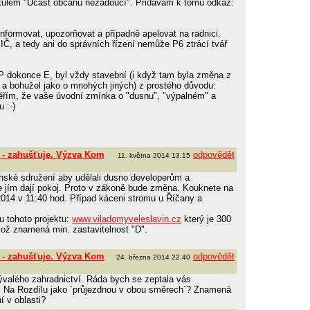
titulem "Účast občanů nežádoucí". Přidávám k tomu odkaz:
nformovat, upozorňovat a případně apelovat na radnici.
, a tedy ani do správních řízení nemůže P6 ztrácí tvář
 dokonce E, byl vždy stavební (i když tam byla změna z
 a bohužel jako o mnohých jiných) z prostého důvodu:
ěřím, že vaše úvodní zmínka o "dusnu", "výpalném" a
 :-)
 - zahušťuje. Výzva Kom
odpovědět
11. května 2014 13.15
nské sdružení aby udělali dusno developerům a
e jím dají pokoj. Proto v zákoně bude změna. Kouknete na
2014 v 11:40 hod. Případ káceni stromu u Říčany a
 u tohoto projektu:
www.viladomyveleslavin.cz
který je 300
což znamená min. zastavitelnost "D".
 - zahušťuje. Výzva Kom
odpovědět
24. března 2014 22.40
ývalého zahradnictví. Ráda bych se zeptala vás
ici Na Rozdílu jako ´průjezdnou v obou směrech´? Znamená
í v oblasti?