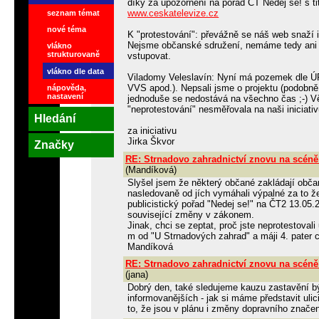
díky za upozornění na pořad ČT Nedej se! s 
www.ceskatelevize.cz
seznam témat
nové téma
K "protestování": převážně se náš web snaží i
Nejsme občanské sdružení, nemáme tedy ani IČ
vlákno
strukturovaně
vstupovat.
vlákno dle data
Viladomy Veleslavín: Nyní má pozemek dle ÚP
VVS apod.). Nepsali jsme o projektu (podobně
nápověda,
nastavení
jednoduše se nedostává na všechno čas ;-) V
"neprotestování" nesměřovala na naši iniciativu
Hledání
za iniciativu
Jirka Škvor
Značky
RE: Strnadovo zahradnictví znovu na scéně
(Mandíková)
Slyšel jsem že některý občané zakládají obča
nasledovaně od jích vymáhali výpalné za to ž
publicistický pořad "Nedej se!" na ČT2 13.05.
související změny v zákonem.
Jinak, chci se zeptat, proč jste neprotestovali
m od "U Strnadových zahrad" a máji 4. pater 
Mandíková
RE: Strnadovo zahradnictví znovu na scéně
(jana)
Dobrý den, také sledujeme kauzu zastavění b
informovanějších - jak si máme představit ul
to, že jsou v plánu i změny dopravního značen