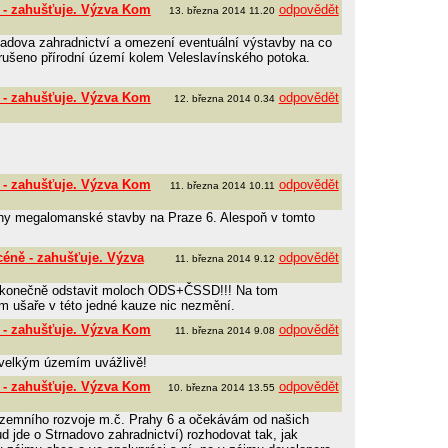
 - zahušťuje. Výzva Kom
odpovědět
13. března 2014 11.20
nadova zahradnictví a omezení eventuální výstavby na co
rušeno přírodní území kolem Veleslavínského potoka.
 - zahušťuje. Výzva Kom
odpovědět
12. března 2014 0.34
 - zahušťuje. Výzva Kom
odpovědět
11. března 2014 10.11
chny megalomanské stavby na Praze 6. Alespoň v tomto
céně - zahušťuje. Výzva
odpovědět
11. března 2014 9.12
ž konečně odstavit moloch ODS+ČSSD!!! Na tom
m ušaře v této jedné kauze nic nezmění.
 - zahušťuje. Výzva Kom
odpovědět
11. března 2014 9.08
k velkým územím uvážlivě!
 - zahušťuje. Výzva Kom
odpovědět
10. března 2014 13.55
zemního rozvoje m.č. Prahy 6 a očekávám od našich
ud jde o Strnadovo zahradnictví) rozhodovat tak, jak