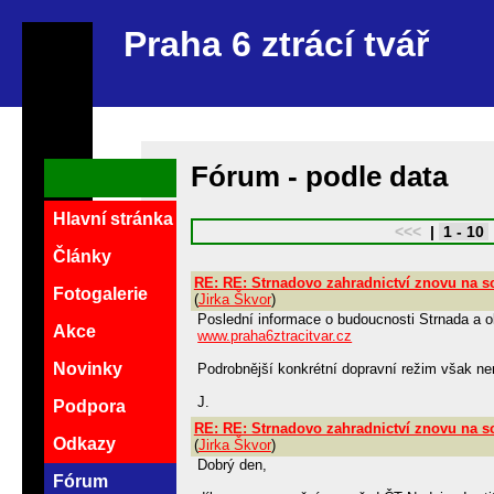
Praha 6 ztrácí tvář
Fórum - podle data
Hlavní stránka
<<<
|
1 - 10
Články
RE: RE: Strnadovo zahradnictví znovu na s
Fotogalerie
(
Jirka Škvor
)
Poslední informace o budoucnosti Strnada a oko
Akce
www.praha6ztracitvar.cz
Novinky
Podrobnější konkrétní dopravní režim však nen
J.
Podpora
RE: RE: Strnadovo zahradnictví znovu na s
Odkazy
(
Jirka Škvor
)
Dobrý den,
Fórum