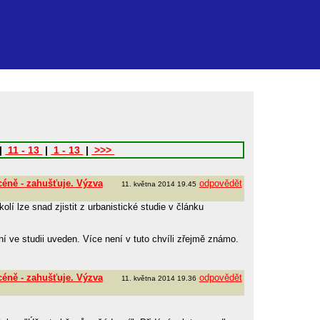
|
11 - 13
|
1 - 13
|
>>>
céně - zahušťuje. Výzva
odpovědět
11. května 2014 19.45
lí lze snad zjistit z urbanistické studie v článku
í ve studii uveden. Více není v tuto chvíli zřejmě známo.
céně - zahušťuje. Výzva
odpovědět
11. května 2014 19.36