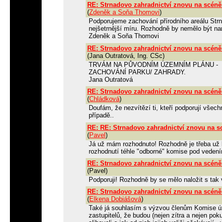
RE: Strnadovo zahradnictví znovu na scéně
(
Zdeněk a Soňa Thomovi
)
Podporujeme zachování přírodního areálu Str
nejšetrnější míru. Rozhodně by nemělo být na
Zdeněk a Soňa Thomovi
RE: Strnadovo zahradnictví znovu na scéně
(Jana Outratová, Ing. CSc)
TRVÁM NA PŮVODNÍM ÚZEMNÍM PLÁNU -
ZACHOVÁNÍ PARKU/ ZAHRADY.
Jana Outratová
RE: Strnadovo zahradnictví znovu na scéně
(
Chládková
)
Doufám, že nezvítězí ti, kteří podporují vše
případě..
RE: RE: Strnadovo zahradnictví znovu na s
(
Pavel
)
Já už mám rozhodnuto! Rozhodně je třeba u
rozhodnutí téhle "odborné" komise pod vedení
RE: Strnadovo zahradnictví znovu na scéně
(Pavel)
Podporuji! Rozhodně by se mělo naložit s ta
RE: Strnadovo zahradnictví znovu na scéně
(
Elkena Dobiášová
)
Také já souhlasím s výzvou členům Komise ú
zastupitelů, že budou (nejen zítra a nejen pok