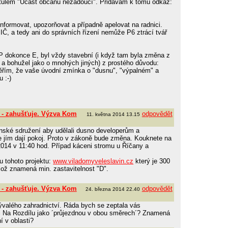
titulem "Účast občanů nežádoucí". Přidávám k tomu odkaz:
nformovat, upozorňovat a případně apelovat na radnici.
, a tedy ani do správních řízení nemůže P6 ztrácí tvář
 dokonce E, byl vždy stavební (i když tam byla změna z
 a bohužel jako o mnohých jiných) z prostého důvodu:
ěřím, že vaše úvodní zmínka o "dusnu", "výpalném" a
 :-)
 - zahušťuje. Výzva Kom
odpovědět
11. května 2014 13.15
nské sdružení aby udělali dusno developerům a
e jím dají pokoj. Proto v zákoně bude změna. Kouknete na
2014 v 11:40 hod. Případ káceni stromu u Říčany a
 u tohoto projektu:
www.viladomyveleslavin.cz
který je 300
což znamená min. zastavitelnost "D".
 - zahušťuje. Výzva Kom
odpovědět
24. března 2014 22.40
ývalého zahradnictví. Ráda bych se zeptala vás
ici Na Rozdílu jako ´průjezdnou v obou směrech´? Znamená
í v oblasti?