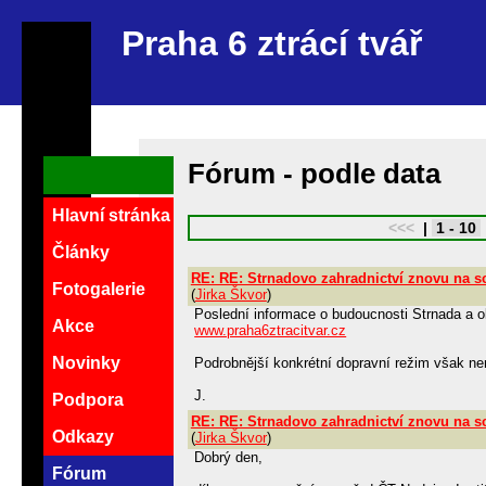
Praha 6 ztrácí tvář
Fórum - podle data
Hlavní stránka
<<<
|
1 - 10
Články
RE: RE: Strnadovo zahradnictví znovu na s
Fotogalerie
(
Jirka Škvor
)
Poslední informace o budoucnosti Strnada a oko
Akce
www.praha6ztracitvar.cz
Novinky
Podrobnější konkrétní dopravní režim však nen
J.
Podpora
RE: RE: Strnadovo zahradnictví znovu na s
Odkazy
(
Jirka Škvor
)
Dobrý den,
Fórum