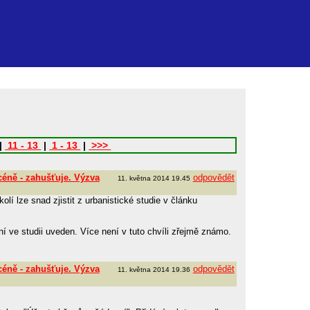
|
11 - 13
|
1 - 13
|
>>>
céně - zahušťuje. Výzva
odpovědět
11. května 2014 19.45
lí lze snad zjistit z urbanistické studie v článku
í ve studii uveden. Více není v tuto chvíli zřejmě známo.
céně - zahušťuje. Výzva
odpovědět
11. května 2014 19.36