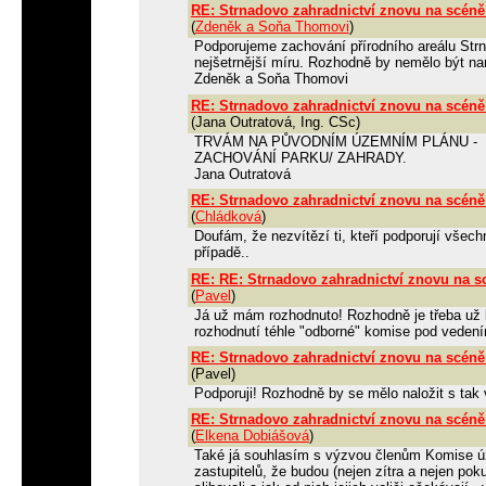
RE: Strnadovo zahradnictví znovu na scéně
(
Zdeněk a Soňa Thomovi
)
Podporujeme zachování přírodního areálu Str
nejšetrnější míru. Rozhodně by nemělo být na
Zdeněk a Soňa Thomovi
RE: Strnadovo zahradnictví znovu na scéně
(Jana Outratová, Ing. CSc)
TRVÁM NA PŮVODNÍM ÚZEMNÍM PLÁNU -
ZACHOVÁNÍ PARKU/ ZAHRADY.
Jana Outratová
RE: Strnadovo zahradnictví znovu na scéně
(
Chládková
)
Doufám, že nezvítězí ti, kteří podporují vše
případě..
RE: RE: Strnadovo zahradnictví znovu na s
(
Pavel
)
Já už mám rozhodnuto! Rozhodně je třeba u
rozhodnutí téhle "odborné" komise pod vedení
RE: Strnadovo zahradnictví znovu na scéně
(Pavel)
Podporuji! Rozhodně by se mělo naložit s ta
RE: Strnadovo zahradnictví znovu na scéně
(
Elkena Dobiášová
)
Také já souhlasím s výzvou členům Komise ú
zastupitelů, že budou (nejen zítra a nejen pok