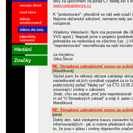
díky za upozornění na pořad ČT Nedej se! s 
www.ceskatelevize.cz
seznam témat
nové téma
K "protestování": převážně se náš web snaží i
Nejsme občanské sdružení, nemáme tedy ani IČ
vlákno
strukturovaně
vstupovat.
vlákno dle data
Viladomy Veleslavín: Nyní má pozemek dle ÚP
VVS apod.). Nepsali jsme o projektu (podobně
nápověda,
nastavení
jednoduše se nedostává na všechno čas ;-) V
"neprotestování" nesměřovala na naši iniciativu
Hledání
za iniciativu
Jirka Škvor
Značky
RE: Strnadovo zahradnictví znovu na scéně
(Mandíková)
Slyšel jsem že některý občané zakládají obča
nasledovaně od jích vymáhali výpalné za to ž
publicistický pořad "Nedej se!" na ČT2 13.05.
související změny v zákonem.
Jinak, chci se zeptat, proč jste neprotestovali
m od "U Strnadových zahrad" a máji 4. pater 
Mandíková
RE: Strnadovo zahradnictví znovu na scéně
(jana)
Dobrý den, také sledujeme kauzu zastavění b
informovanějších - jak si máme představit ul
to, že jsou v plánu i změny dopravního značen