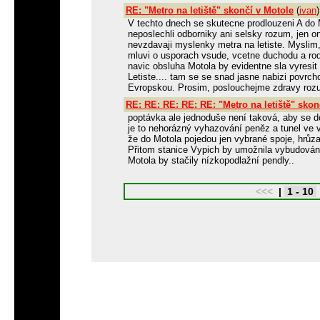
RE: "Metro na letiště" skončí v Motole
(
ivan
)
V techto dnech se skutecne prodlouzeni A do M
neposlechli odborniky ani selsky rozum, jen o
nevzdavaji myslenky metra na letiste. Myslim
mluvi o usporach vsude, vcetne duchodu a ro
navic obsluha Motola by evidentne sla vyresit
Letiste.... tam se se snad jasne nabizi povrch
Evropskou. Prosim, poslouchejme zdravy roz
RE: RE: RE: RE: RE: "Metro na letiště" skon
poptávka ale jednoduše není taková, aby se d
je to nehorázný vyhazování peněz a tunel ve 
že do Motola pojedou jen vybrané spoje, hrůza
Přitom stanice Vypich by umožnila vybudování
Motola by stačily nízkopodlažní pendly..
<<<
|
1 - 10