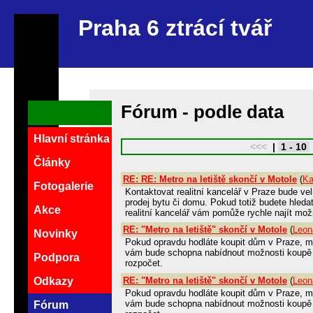
Praha 6 ztrácí tvář
Fórum - podle data
Hlavní stránka
<<<
|
1 - 10
Články
RE: RE: Metro na letiště skončí v Motole
(
Ka
Fotogalerie
Kontaktovat realitní kancelář v Praze bude v
prodej bytu či domu. Pokud totiž budete hledat
Akce
realitní kancelář vám pomůže rychle najít mož
RE: "Metro na letiště" skončí v Motole
(
Leon
Novinky
Pokud opravdu hodláte koupit dům v Praze, mysl
vám bude schopna nabídnout možnosti koupě 
Podpora
rozpočet.
RE: "Metro na letiště" skončí v Motole
(
Leon
Odkazy
Pokud opravdu hodláte koupit dům v Praze, mysl
vám bude schopna nabídnout možnosti koupě 
Fórum