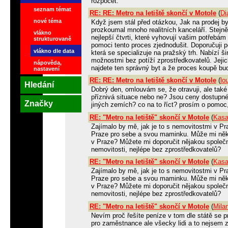
rozpočet.
seznam témat
RE: RE: Metro na letiště skončí v Motole
(
Di
nové téma
Když jsem stál před otázkou, Jak na prodej by
prozkoumal mnoho realitních kanceláří. Stejně 
vlákno
nejlepší čtvrti, které vyhovují vašim potřeb
strukturovaně
pomoci tento proces zjednodušit. Doporučuji 
vlákno dle data
která se specializuje na pražský trh. Nabízí 
možnostmi bez potíží zprostředkovatelů. Jejic
nápověda,
najdete ten správný byt a že proces koupě bud
nastavení
RE: RE: Metro na letiště skončí v Motole
(
lo
Hledání
Dobrý den, omlouvám se, že otravuji, ale také
příznivá situace nebo ne? Jsou ceny dostupn
Značky
jiných zemích? co na to říct? prosím o pomoc
RE: "Metro na letiště" skončí v Motole
(
Kasa
Zajímalo by mě, jak je to s nemovitostmi v Pr
Praze pro sebe a svou maminku. Může mi někdo
v Praze? Můžete mi doporučit nějakou společ
nemovitosti, nejlépe bez zprostředkovatelů?
RE: "Metro na letiště" skončí v Motole
(
Kasa
Zajímalo by mě, jak je to s nemovitostmi v Pr
Praze pro sebe a svou maminku. Může mi někdo
v Praze? Můžete mi doporučit nějakou společ
nemovitosti, nejlépe bez zprostředkovatelů?
RE: "Metro na letiště" skončí v Motole
(
Mila
Nevím proč řešíte peníze v tom dle státě se p
pro zaměstnance ale všecky lidi a to nejsem 