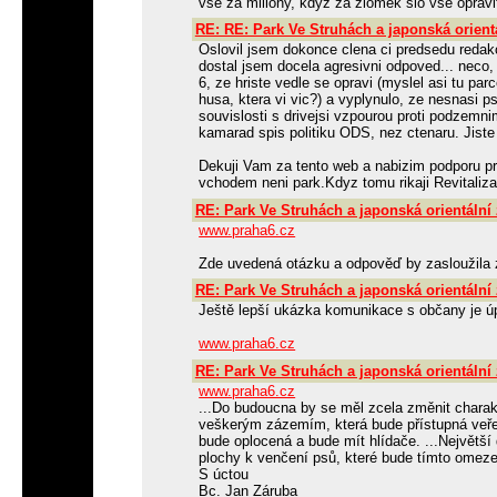
vse za miliony, kdyz za zlomek slo vse opravit 
RE: RE: Park Ve Struhách a japonská orient
Oslovil jsem dokonce clena ci predsedu redakc
dostal jsem docela agresivni odpoved... neco
6, ze hriste vedle se opravi (myslel asi tu parc
husa, ktera vi vic?) a vyplynulo, ze nesnasi ps
souvislosti s drivejsi vzpourou proti podzem
kamarad spis politiku ODS, nez ctenaru. Jiste
Dekuji Vam za tento web a nabizim podporu p
vchodem neni park.Kdyz tomu rikaji Revitaliza
RE: Park Ve Struhách a japonská orientální
www.praha6.cz
Zde uvedená otázku a odpověď by zasloužila 
RE: Park Ve Struhách a japonská orientální
Ještě lepší ukázka komunikace s občany je úp
www.praha6.cz
RE: Park Ve Struhách a japonská orientální
www.praha6.cz
...Do budoucna by se měl zcela změnit charak
veškerým zázemím, která bude přístupná veřej
bude oplocená a bude mít hlídače. ...Největš
plochy k venčení psů, které bude tímto omezen
S úctou
Bc. Jan Záruba