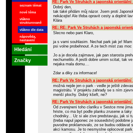
RE: Park Ve Struhách a japonská orientální
seznam témat
Dobrý den,
tak také přidám můj názor. Jsem proti Japons
nové téma
nekácejte! Ale třeba opravit cesty a doplnit la
vlákno
Klára
strukturovaně
RE: RE: Park Ve Struhách a japonská orient
vlákno dle data
Slecno nebo pani Klaro,
nápověda,
nastavení
ja s vami souhlasim. Nechat park jak je! Mam f
psi volne probehnout. A ze tech mist zas moc 
Hledání
Jo a je docela zajimave, jak pan starosta preha
nechumelilo. A jestli dobre umim scitat, tak ve
Značky
nejaka mala domu....
Zdar a diky za informace!
RE: Park Ve Struhách a japonská orientální
možná nejde jen o park - vedle je ještě zdev
magistrátu. V projektu zahrady se s ním zjevn
menší plochy. Dobrý kšeft, ne?
RE: Park Ve Struhách a japonská orientální
Od zverejneni toho clanlku v Sestce mne jima
hriste, co ma byt podle planku zrusene a taky 
chodniky... Uz si ale zive predstavuju, jak s
(treba napul japonec ze sousedstvi) podobne ja
puvodne proklamovalo, ze se budou oddavat s
akci kamosu. Je to nesmyslne oplocovat park 