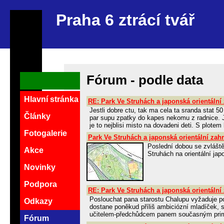
Praha 6 ztrácí tvář
Fórum - podle data
Hlavní stránka
RE: Park Ve Struhách a japonská orientální
Jestli dobre ctu, tak ma cela ta sranda stat 50
Články
par supu zpatky do kapes nekomu z radnice. Ja
je to nejblisi misto na dovadeni deti. S plote
Fotogalerie
Park Ve Struhách a japonská orientální zah
Poslední dobou se zvlášt
Akce
Struhách na orientální ja
Novinky
Podpora
RE: Park Ve Struhách a japonská orientální
Poslouchat pana starostu Chalupu vyžaduje po
Odkazy
dostane poněkud příliš ambiciózní mladíček
učitelem-předchůdcem panem současným prim
Fórum