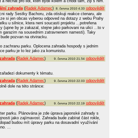
a nechat pro lidi, kteri bydli kolem a chodi tam, ziji s nim.
ální zahrada
(
Radek Adamec
)
odpovědět
8. června 2010 4.33
ni rady Sestky Bachoru, zda otiskuji reakce ctenaru, ale
, ze si jen obcas vyberou odpoved na dotazy z webu Prahy
elku u silnice, ktera neni soucasti projektu ...potrefena
y (upne by je zakazal, stejne jako parkovani na ulici ...to v
nim garazim na sousednim zatravnenem namesti). Taky
 bude pozvan na otviracku.
ro zachranu parku. Oplocena zahrada hospody s jednim
ce parku je to lez jako za komunistu.
 zahrada
(
Radek Adamec
)
odpovědět
9. června 2010 21.54
zařadezi dokumenty k tématu.
 zahrada
(
Radek Adamec
)
odpovědět
9. června 2010 22.03
lně dole na této stránce:
 zahrada
(
Radek Adamec
)
odpovědět
9. června 2010 22.19
ter parku. Plánována je zde úprava japonské zahrady s
nosti jako zajímavost. Zahrada bude zabírat část rokle,
í dopad budou mít úpravy parku na dosavadní využívání
o. ...