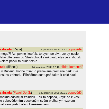
 zahrada
(Pepa)
odpovědět
14. prosince 2009 17.47
 mega?! Asi peknej kseftik, to bych se divil, ze by neslo
ko dite jsem do Struh chodil sankovat, kdyz je snih, tak
m kolem parku to pude tezko
rada
(článek)
přidat komentář
14. prosince 2009 17.48
ě v Bubenči hodně mluví o plánované přeměně parku Ve
ponskou zahradu. Přinášíme dostupná fakta k celé akci.
 zahrada
(
Pavel Dorák
)
odpovědět
14. prosince 2009 20.31
někud odolnější žaludek. Tak to dopadá, když se k veslu
, se sebevědomím zoceleným svým prolhaným vzorem-
átorem pletichářem Béééééémem....