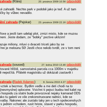
 zahrada
(Klára)
odpovědět
20. prosince 2009 10.56
ké zahradě. Nechte park v podobě jako je teď. A už tam
vičky by vůbec nevadilo.
ální zahrada
(Pejskar)
odpovědět
23. prosince 2009 22.16
oxe a jestli tam udelaji plot, zmizi misto, kde se muzou
neni. Jeste dodam, ze "bobky" poctive uklizim!
zuje miliony, mluvi o dvaceti triceti jako by se
 hre je melounu 50! Jestli chce nekdo tvrdit, ze v tom neni
 zahrada
(soused)
odpovědět
27. ledna 2010 13.46
astované hřiště, samostatná parcela cca 1000m v majetku
ě nepočítá. Přátelé magistrátu už dokázali zastavět i
 zahrada
(
Radek Adamec
)
odpovědět
8. června 2010 4.27
 vztek a bezmoc. Bydlim vedle a me deti chodi na to
(nesmyslne) oplocene. Vsichni ti pejsci budou ted kalet na
i tu hospodu za statni bude provozovat nejaky kamarad ODS
ko tu galerii ve vile zrekonstruovane radnici, kde se
vatby. Nakonec ale zustalo taky jen u tech spolecenskych
s jednim vchodem, rusit hriste, stavet v parku hospodu,