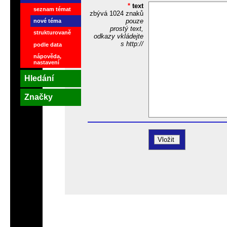
*
text
seznam témat
zbývá
1024
znaků
pouze
nové téma
prostý text,
strukturovaně
odkazy vkládejte
s http://
podle data
nápověda,
nastavení
Hledání
Značky