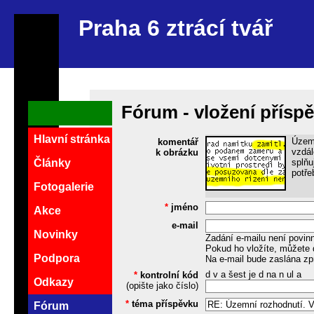
Praha 6 ztrácí tvář
Fórum - vložení přísp
Hlavní stránka
Územn
komentář
vzdál
k obrázku
splňu
Články
potře
Fotogalerie
*
jméno
Akce
e-mail
Novinky
Zadání e-mailu není povin
Pokud ho vložíte, můžete 
Podpora
Na e-mail bude zaslána zp
d v a šest je d na n ul a
*
kontrolní kód
Odkazy
(opište jako číslo)
*
téma příspěvku
Fórum