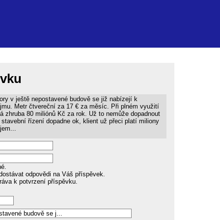
ěvku
ory v ještě nepostavené budově se již nabízejí k
jmu. Metr čtvereční za 17 € za měsíc. Při plném využití
lá zhruba 80 miliónů Kč za rok. Už to nemůže dopadnout
, stavební řízení dopadne ok, klient už přeci platí miliony
jem...
né.
dostávat odpovědi na Váš příspěvek.
ráva k potvrzení příspěvku.