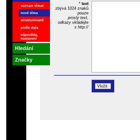
*
text
seznam témat
zbývá
1024
znaků
pouze
nové téma
prostý text,
strukturovaně
odkazy vkládejte
s http://
podle data
nápověda,
nastavení
Hledání
Značky