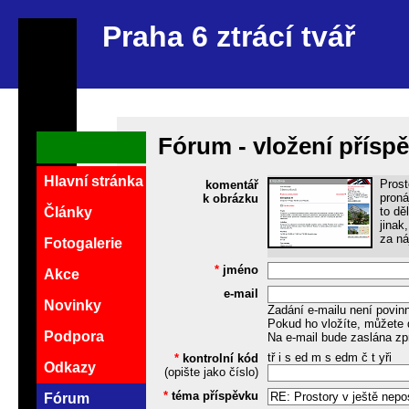
Praha 6 ztrácí tvář
Fórum - vložení přísp
Hlavní stránka
Prost
komentář
proná
k obrázku
to dě
Články
jinak
za ná
Fotogalerie
*
jméno
Akce
e-mail
Novinky
Zadání e-mailu není povin
Pokud ho vložíte, můžete 
Podpora
Na e-mail bude zaslána zp
tř i s ed m s edm č t yři
*
kontrolní kód
Odkazy
(opište jako číslo)
*
téma příspěvku
Fórum