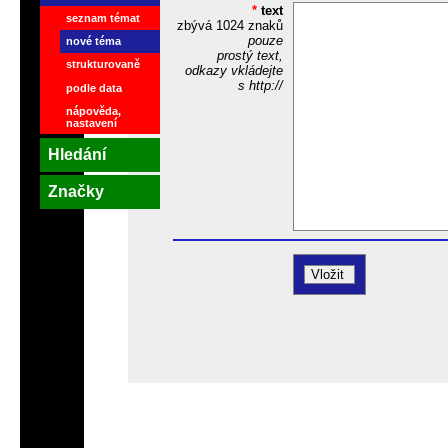
*
text
seznam témat
zbývá
1024
znaků
pouze
nové téma
prostý text,
strukturovaně
odkazy vkládejte
s http://
podle data
nápověda,
nastavení
Hledání
Značky