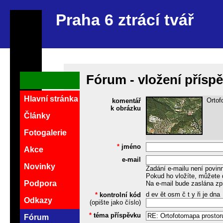
Praha 6 ztrácí tvář
Fórum - vložení přísp
Hlavní stránka
Ortof
komentář
k obrázku
Články
Fotogalerie
*
jméno
Akce
e-mail
Novinky
Zadání e-mailu není povin
Pokud ho vložíte, můžete 
Podpora
Na e-mail bude zaslána zp
d ev ět osm č t y ři je dna
*
kontrolní kód
Odkazy
(opište jako číslo)
*
téma příspěvku
Fórum