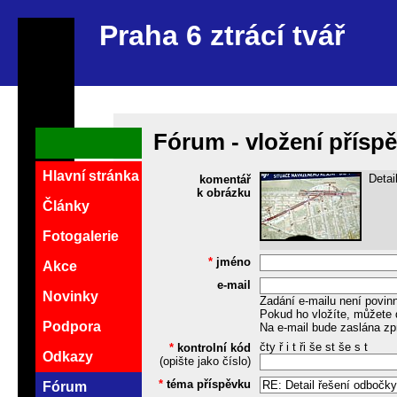
Praha 6 ztrácí tvář
Fórum - vložení přísp
Hlavní stránka
Detai
komentář
k obrázku
Články
Fotogalerie
*
jméno
Akce
e-mail
Novinky
Zadání e-mailu není povin
Pokud ho vložíte, můžete 
Podpora
Na e-mail bude zaslána zp
čty ř i t ři še st še s t
*
kontrolní kód
Odkazy
(opište jako číslo)
*
téma příspěvku
Fórum