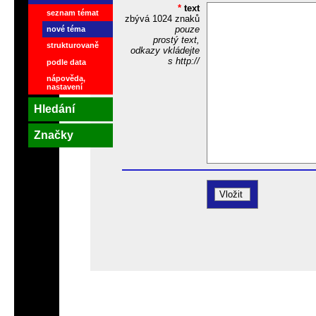
*
text
seznam témat
zbývá
1024
znaků
pouze
nové téma
prostý text,
strukturovaně
odkazy vkládejte
s http://
podle data
nápověda,
nastavení
Hledání
Značky