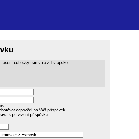
ěvku
l řešení odbočky tramvaje z Evropské
né.
dostávat odpovědi na Váš příspěvek.
ráva k potvrzení příspěvku.