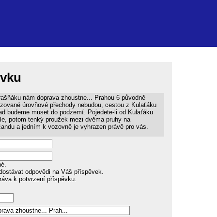
ěvku
ašňáku nám doprava zhoustne... Prahou 6 původně
zované úrovňové přechody nebudou, cestou z Kulaťáku
ad budeme muset do podzemí. Pojedete-li od Kulaťáku
le, potom tenký proužek mezi dvěma pruhy na
andu a jedním k vozovně je vyhrazen právě pro vás.
né.
dostávat odpovědi na Váš příspěvek.
ráva k potvrzení příspěvku.