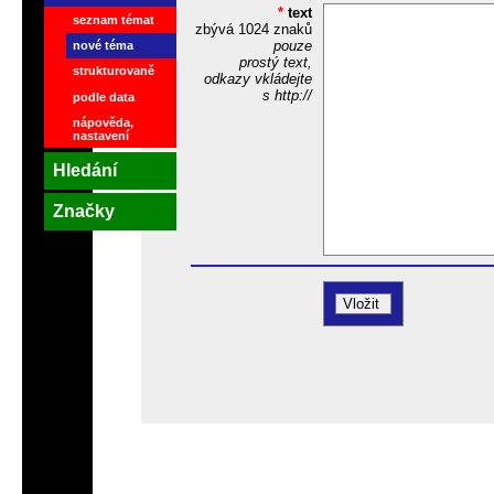
*
text
seznam témat
zbývá
1024
znaků
pouze
nové téma
prostý text,
strukturovaně
odkazy vkládejte
s http://
podle data
nápověda,
nastavení
Hledání
Značky