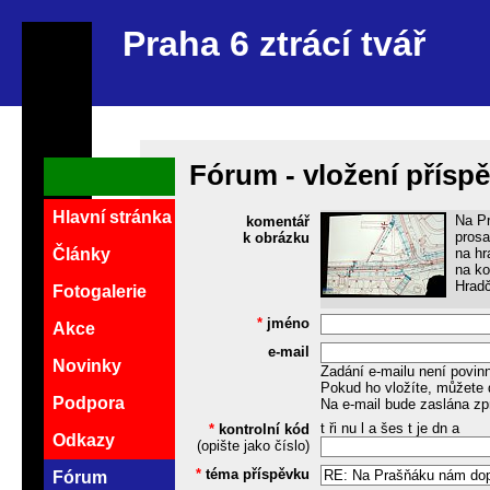
Praha 6 ztrácí tvář
Fórum - vložení přísp
Hlavní stránka
Na Pr
komentář
prosa
k obrázku
na hr
Články
na ko
Hradč
Fotogalerie
*
jméno
Akce
e-mail
Novinky
Zadání e-mailu není povin
Pokud ho vložíte, můžete 
Podpora
Na e-mail bude zaslána zp
t ři nu l a šes t je dn a
*
kontrolní kód
Odkazy
(opište jako číslo)
*
téma příspěvku
Fórum