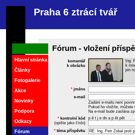
Praha 6 ztrácí tvář
Fórum - vložení přísp
Hlavní stránka
Ing. 
komentář
k mod
k obrázku
jen n
Články
Fotogalerie
*
jméno
Akce
e-mail
Novinky
Zadání e-mailu není povin
Pokud ho vložíte, můžete 
Podpora
Na e-mail bude zaslána zp
p ě t j e dn a p ět pět
*
kontrolní kód
Odkazy
(opište jako číslo)
*
téma příspěvku
Fórum