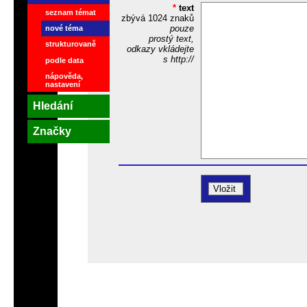
*
text
seznam témat
zbývá
1024
znaků
pouze
nové téma
prostý text,
strukturovaně
odkazy vkládejte
s http://
podle data
nápověda,
nastavení
Hledání
Značky