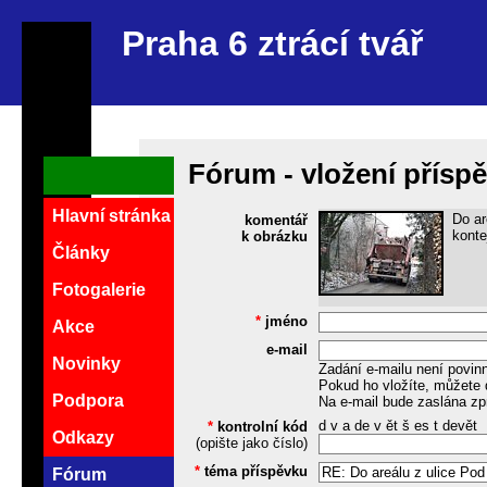
Praha 6 ztrácí tvář
Fórum - vložení přísp
Hlavní stránka
Do ar
komentář
konte
k obrázku
Články
Fotogalerie
*
jméno
Akce
e-mail
Novinky
Zadání e-mailu není povin
Pokud ho vložíte, můžete 
Podpora
Na e-mail bude zaslána zp
d v a de v ět š es t devět
*
kontrolní kód
Odkazy
(opište jako číslo)
*
téma příspěvku
Fórum