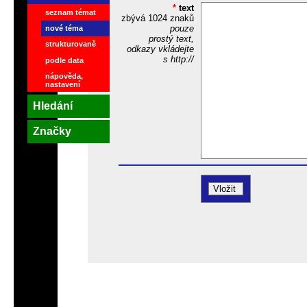
*
text
seznam témat
zbývá
1024
znaků
pouze
nové téma
prostý text,
strukturovaně
odkazy vkládejte
s http://
podle data
nápověda,
nastavení
Hledání
Značky