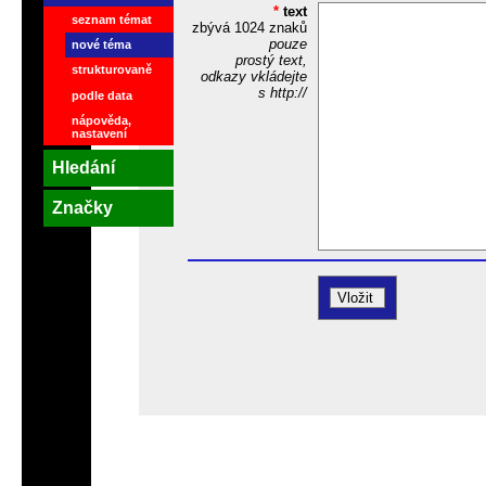
*
text
seznam témat
zbývá
1024
znaků
pouze
nové téma
prostý text,
strukturovaně
odkazy vkládejte
s http://
podle data
nápověda,
nastavení
Hledání
Značky