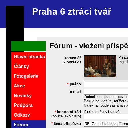
Praha 6 ztrácí tvář
Fórum - vložení přísp
Hlavní stránka
Za ra
komentář
Ing. 
k obrázku
Články
Fotogalerie
*
jméno
Akce
e-mail
Novinky
Zadání e-mailu není povin
Pokud ho vložíte, můžete 
Podpora
Na e-mail bude zaslána zp
tř i š e st še s t d evět
*
kontrolní kód
Odkazy
(opište jako číslo)
*
téma příspěvku
Fórum