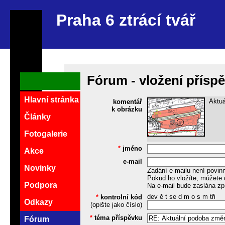
Praha 6 ztrácí tvář
Fórum - vložení přísp
Hlavní stránka
Aktu
komentář
k obrázku
Články
Fotogalerie
*
jméno
Akce
e-mail
Novinky
Zadání e-mailu není povin
Pokud ho vložíte, můžete 
Podpora
Na e-mail bude zaslána zp
dev ě t se d m o s m tři
*
kontrolní kód
Odkazy
(opište jako číslo)
*
téma příspěvku
Fórum