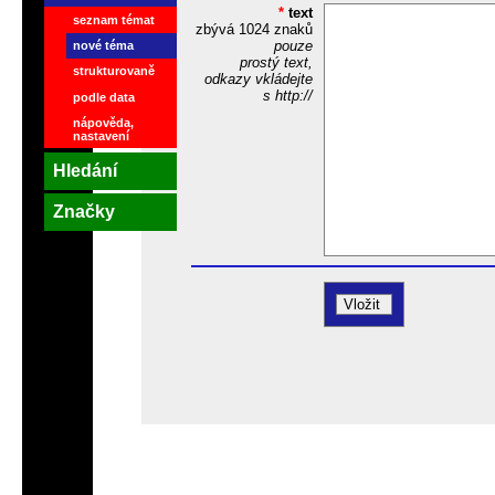
*
text
seznam témat
zbývá
1024
znaků
pouze
nové téma
prostý text,
strukturovaně
odkazy vkládejte
s http://
podle data
nápověda,
nastavení
Hledání
Značky