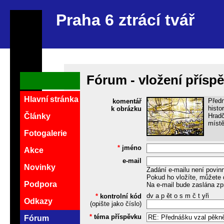
Praha 6 ztrácí tvář
Fórum - vložení přísp
Hlavní stránka
Předn
komentář
histo
k obrázku
Hradč
Články
místě
Fotogalerie
*
jméno
Akce
e-mail
Novinky
Zadání e-mailu není povin
Pokud ho vložíte, můžete 
Podpora
Na e-mail bude zaslána zp
dv a p ět o s m č t yři
*
kontrolní kód
Odkazy
(opište jako číslo)
*
téma příspěvku
Fórum