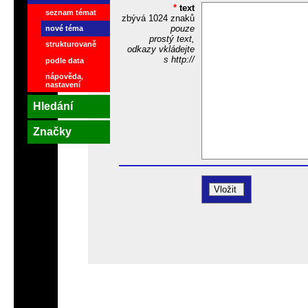
*
text
seznam témat
zbývá
1024
znaků
pouze
nové téma
prostý text,
strukturovaně
odkazy vkládejte
s http://
podle data
nápověda,
nastavení
Hledání
Značky