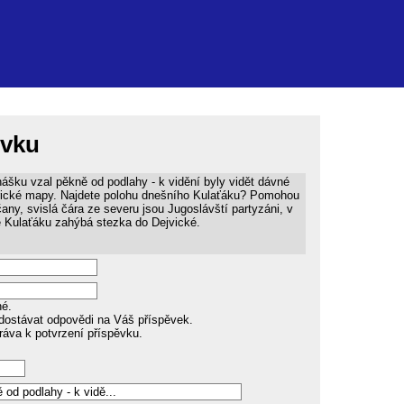
ěvku
ášku vzal pěkně od podlahy - k vidění byly vidět dávné
rické mapy. Najdete polohu dnešního Kulaťáku? Pomohou
any, svislá čára ze severu jsou Jugoslávští partyzáni, v
 Kulaťáku zahýbá stezka do Dejvické.
né.
dostávat odpovědi na Váš příspěvek.
ráva k potvrzení příspěvku.