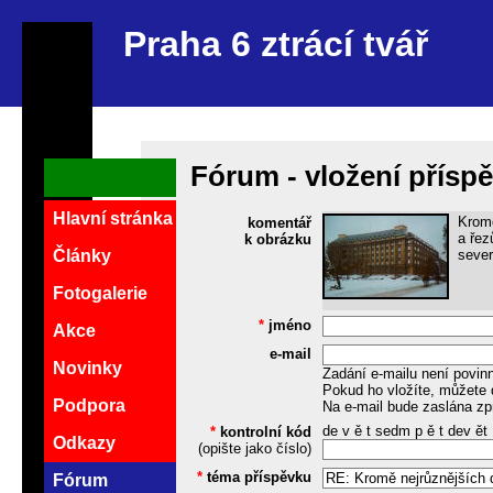
Praha 6 ztrácí tvář
Fórum - vložení přísp
Hlavní stránka
Kromě
komentář
a řez
k obrázku
sever
Články
Fotogalerie
*
jméno
Akce
e-mail
Novinky
Zadání e-mailu není povin
Pokud ho vložíte, můžete 
Podpora
Na e-mail bude zaslána zp
de v ě t sedm p ě t dev ět
*
kontrolní kód
Odkazy
(opište jako číslo)
*
téma příspěvku
Fórum