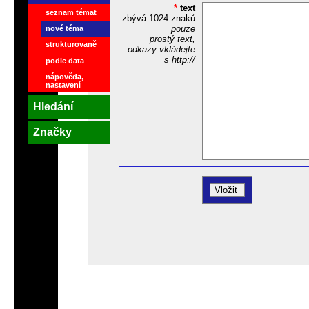
*
text
seznam témat
zbývá
1024
znaků
pouze
nové téma
prostý text,
strukturovaně
odkazy vkládejte
s http://
podle data
nápověda,
nastavení
Hledání
Značky