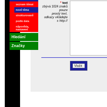
*
text
seznam témat
zbývá
1024
znaků
pouze
nové téma
prostý text,
strukturovaně
odkazy vkládejte
s http://
podle data
nápověda,
nastavení
Hledání
Značky