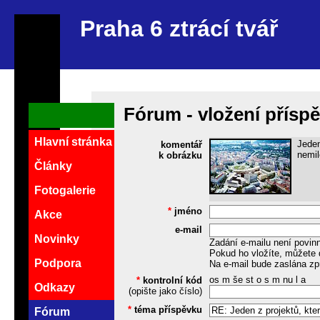
Praha 6 ztrácí tvář
Fórum - vložení přísp
Hlavní stránka
Jeden
komentář
nemil
k obrázku
Články
Fotogalerie
*
jméno
Akce
e-mail
Novinky
Zadání e-mailu není povin
Pokud ho vložíte, můžete 
Podpora
Na e-mail bude zaslána zp
os m še st o s m nu l a
*
kontrolní kód
Odkazy
(opište jako číslo)
*
téma příspěvku
Fórum