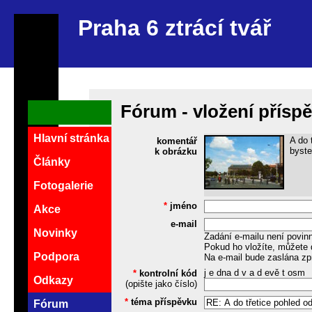
Praha 6 ztrácí tvář
Fórum - vložení přísp
Hlavní stránka
A do 
komentář
byste
k obrázku
Články
Fotogalerie
*
jméno
Akce
e-mail
Novinky
Zadání e-mailu není povin
Pokud ho vložíte, můžete 
Podpora
Na e-mail bude zaslána zp
j e dna d v a d evě t osm
*
kontrolní kód
Odkazy
(opište jako číslo)
*
téma příspěvku
Fórum