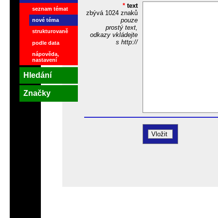
*
text
seznam témat
zbývá
1024
znaků
pouze
nové téma
prostý text,
strukturovaně
odkazy vkládejte
s http://
podle data
nápověda,
nastavení
Hledání
Značky