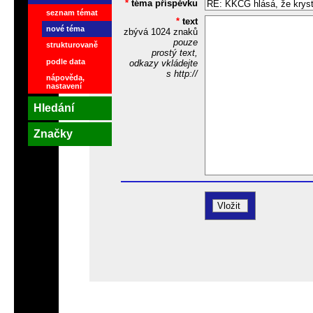
*
téma příspěvku
seznam témat
*
text
nové téma
zbývá
1024
znaků
pouze
strukturovaně
prostý text,
podle data
odkazy vkládejte
s http://
nápověda,
nastavení
Hledání
Značky