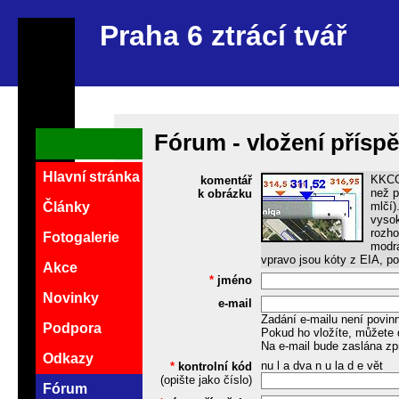
Praha 6 ztrácí tvář
Fórum - vložení přísp
Hlavní stránka
KKCG 
komentář
než p
k obrázku
mlčí)
Články
vysok
rozho
Fotogalerie
modrá
vpravo jsou kóty z EIA, po
Akce
*
jméno
Novinky
e-mail
Zadání e-mailu není povin
Podpora
Pokud ho vložíte, můžete 
Na e-mail bude zaslána zp
Odkazy
nu l a dva n u la d e vět
*
kontrolní kód
(opište jako číslo)
Fórum