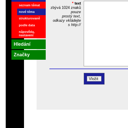
*
text
seznam témat
zbývá
1024
znaků
pouze
nové téma
prostý text,
strukturovaně
odkazy vkládejte
s http://
podle data
nápověda,
nastavení
Hledání
Značky