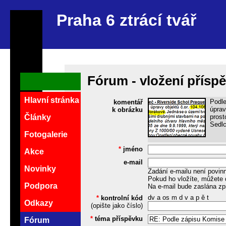
Praha 6 ztrácí tvář
Fórum - vložení přísp
Hlavní stránka
Podle
komentář
úprav
k obrázku
prost
Články
Sedlc
Fotogalerie
*
jméno
Akce
e-mail
Novinky
Zadání e-mailu není povin
Pokud ho vložíte, můžete 
Podpora
Na e-mail bude zaslána zp
dv a os m d v a p ě t
*
kontrolní kód
Odkazy
(opište jako číslo)
*
téma příspěvku
Fórum