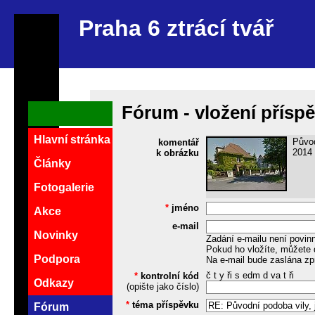
Praha 6 ztrácí tvář
Fórum - vložení přísp
Hlavní stránka
Původ
komentář
2014
k obrázku
Články
Fotogalerie
*
jméno
Akce
e-mail
Novinky
Zadání e-mailu není povin
Pokud ho vložíte, můžete 
Podpora
Na e-mail bude zaslána zp
č t y ři s edm d va t ři
*
kontrolní kód
Odkazy
(opište jako číslo)
*
téma příspěvku
Fórum