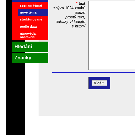
*
text
seznam témat
zbývá
1024
znaků
pouze
nové téma
prostý text,
strukturovaně
odkazy vkládejte
s http://
podle data
nápověda,
nastavení
Hledání
Značky