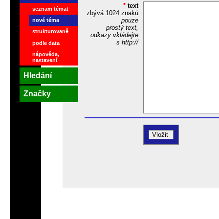
*
text
seznam témat
zbývá
1024
znaků
pouze
nové téma
prostý text,
strukturovaně
odkazy vkládejte
s http://
podle data
nápověda,
nastavení
Hledání
Značky