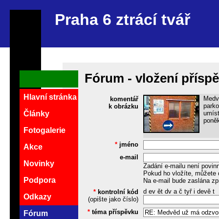
Praha 6 ztrácí tvář
Fórum - vložení přísp
Hlavní stránka
Medvě
komentář
parko
k obrázku
umíst
Články
poněk
Fotogalerie
*
jméno
Akce
e-mail
Novinky
Zadání e-mailu není povin
Pokud ho vložíte, můžete 
Podpora
Na e-mail bude zaslána zp
d ev ět dv a č tyř i devě t
*
kontrolní kód
Odkazy
(opište jako číslo)
*
téma příspěvku
Fórum