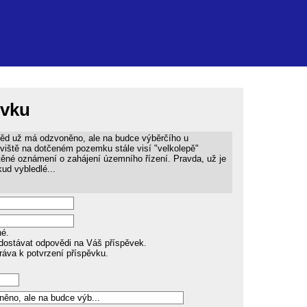
ěvku
d už má odzvoněno, ale na budce výběrčího u
viště na dotčeném pozemku stále visí "velkolepě"
ěné oznámení o zahájení územního řízení. Pravda, už je
ud vybledlé...
né.
dostávat odpovědi na Váš příspěvek.
ráva k potvrzení příspěvku.