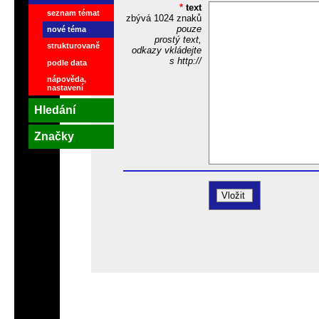
*
text
seznam témat
zbývá
1024
znaků
pouze
nové téma
prostý text,
strukturovaně
odkazy vkládejte
s http://
podle data
nápověda,
nastavení
Hledání
Značky