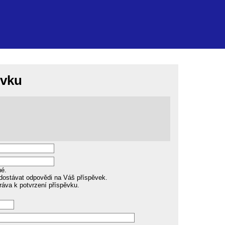
ěvku
né.
dostávat odpovědi na Váš příspěvek.
ráva k potvrzení příspěvku.