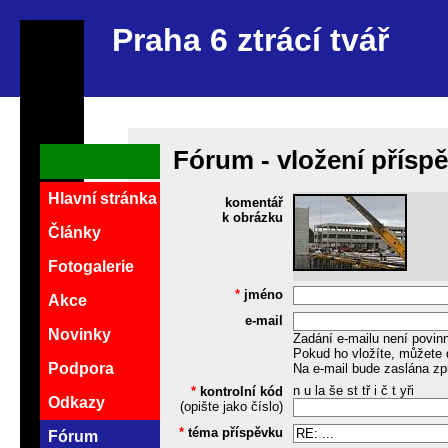
Praha 6 ztrácí tvář
Fórum - vložení přísp
Hlavní stránka
komentář
k obrázku
Články
Fotogalerie
*
jméno
Akce
e-mail
Novinky
Zadání e-mailu není povin
Pokud ho vložíte, můžete 
Podpora
Na e-mail bude zaslána zp
n u la še st tř i č t yři
*
kontrolní kód
Odkazy
(opište jako číslo)
*
téma příspěvku
Fórum