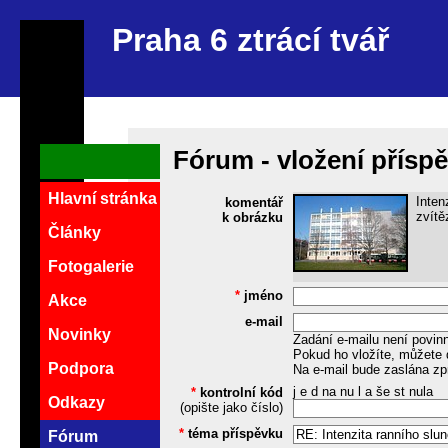
Praha 6 ztrácí tvář
Fórum - vložení přísp
Hlavní stránka
Inten
komentář
zvítěz
k obrázku
Články
Fotogalerie
*
jméno
Akce
e-mail
Novinky
Zadání e-mailu není povin
Pokud ho vložíte, můžete 
Podpora
Na e-mail bude zaslána zp
j e d na nu l a še st nula
*
kontrolní kód
Odkazy
(opište jako číslo)
*
téma příspěvku
Fórum