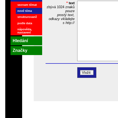
*
text
seznam témat
zbývá
1024
znaků
pouze
nové téma
prostý text,
strukturovaně
odkazy vkládejte
s http://
podle data
nápověda,
nastavení
Hledání
Značky