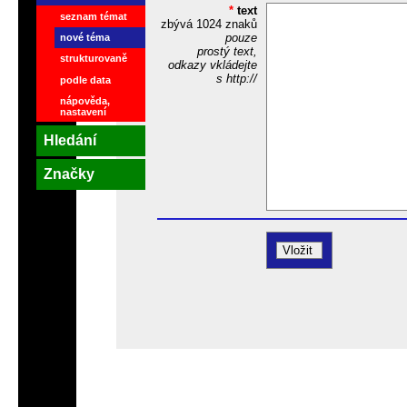
*
text
seznam témat
zbývá
1024
znaků
pouze
nové téma
prostý text,
strukturovaně
odkazy vkládejte
s http://
podle data
nápověda,
nastavení
Hledání
Značky