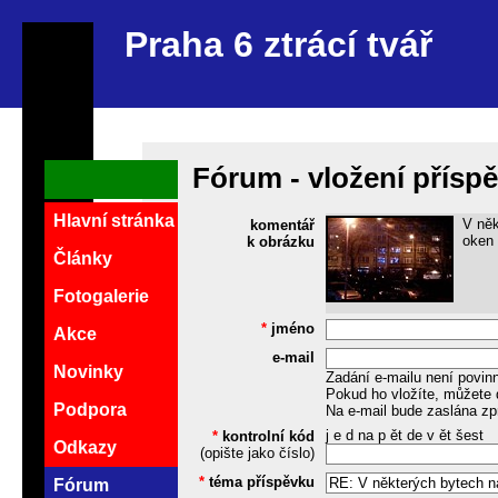
Praha 6 ztrácí tvář
Fórum - vložení přísp
Hlavní stránka
V něk
komentář
oken 
k obrázku
Články
Fotogalerie
*
jméno
Akce
e-mail
Novinky
Zadání e-mailu není povin
Pokud ho vložíte, můžete 
Podpora
Na e-mail bude zaslána zp
j e d na p ět de v ět šest
*
kontrolní kód
Odkazy
(opište jako číslo)
*
téma příspěvku
Fórum