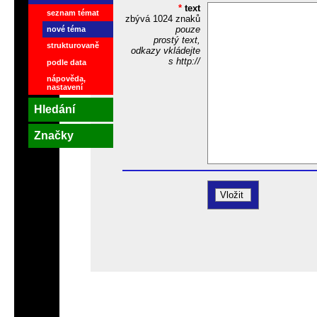
*
text
seznam témat
zbývá
1024
znaků
pouze
nové téma
prostý text,
strukturovaně
odkazy vkládejte
s http://
podle data
nápověda,
nastavení
Hledání
Značky