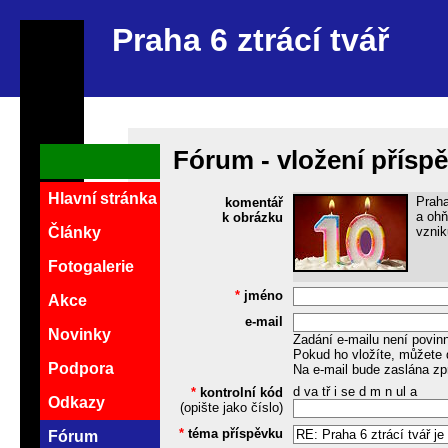
Praha 6 ztrácí tvář
Fórum - vložení přísp
Hlavní stránka
Praha
komentář
a ohň
k obrázku
vznik
Články
Fotogalerie
*
jméno
Akce
e-mail
Novinky
Zadání e-mailu není povin
Pokud ho vložíte, můžete 
Podpora
Na e-mail bude zaslána zp
d va tř i se d m n ul a
*
kontrolní kód
Odkazy
(opište jako číslo)
*
téma příspěvku
Fórum