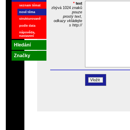
*
text
seznam témat
zbývá
1024
znaků
pouze
nové téma
prostý text,
strukturovaně
odkazy vkládejte
s http://
podle data
nápověda,
nastavení
Hledání
Značky