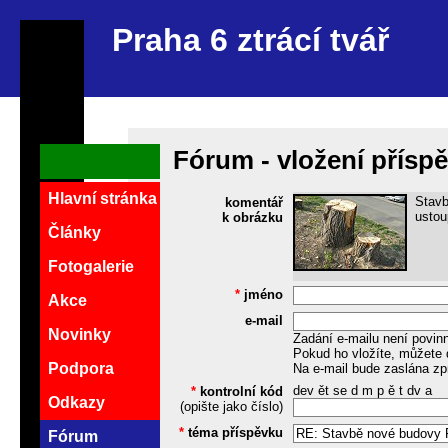
Praha 6 ztrácí tvář
Fórum - vložení přísp
Hlavní stránka
Stavb
komentář
ustou
k obrázku
Články
Fotogalerie
*
jméno
Akce
e-mail
Novinky
Zadání e-mailu není povin
Pokud ho vložíte, můžete 
Podpora
Na e-mail bude zaslána zp
dev ět se d m p ě t dv a
*
kontrolní kód
Odkazy
(opište jako číslo)
*
téma příspěvku
Fórum