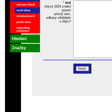
*
text
seznam témat
zbývá
1024
znaků
pouze
nové téma
prostý text,
strukturovaně
odkazy vkládejte
s http://
podle data
nápověda,
nastavení
Hledání
Značky