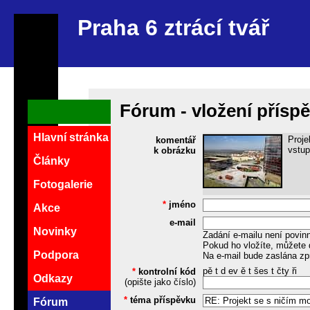
Praha 6 ztrácí tvář
Fórum - vložení přísp
Hlavní stránka
Proje
komentář
vstup
k obrázku
Články
Fotogalerie
*
jméno
Akce
e-mail
Novinky
Zadání e-mailu není povin
Pokud ho vložíte, můžete 
Podpora
Na e-mail bude zaslána zp
pě t d ev ě t šes t čty ři
*
kontrolní kód
Odkazy
(opište jako číslo)
*
téma příspěvku
Fórum