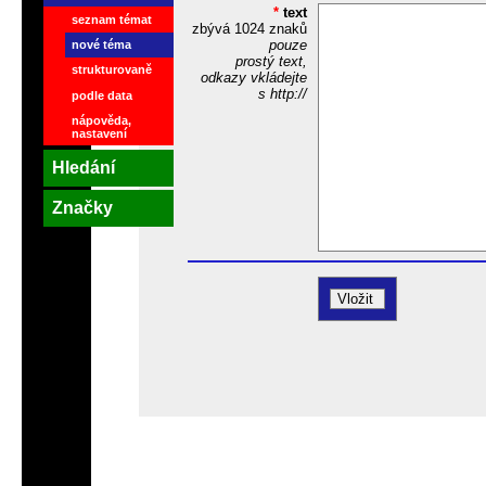
*
text
seznam témat
zbývá
1024
znaků
pouze
nové téma
prostý text,
strukturovaně
odkazy vkládejte
s http://
podle data
nápověda,
nastavení
Hledání
Značky