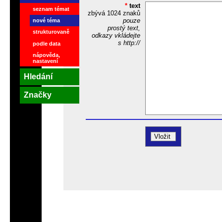
*
text
seznam témat
zbývá
1024
znaků
pouze
nové téma
prostý text,
strukturovaně
odkazy vkládejte
s http://
podle data
nápověda,
nastavení
Hledání
Značky