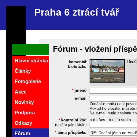
Praha 6 ztrácí tvář
Fórum - vložení přísp
Hlavní stránka
Dnešn
komentář
k obrázku
Články
Fotogalerie
*
jméno
Akce
e-mail
Novinky
Zadání e-mailu není povin
Pokud ho vložíte, můžete 
Podpora
Na e-mail bude zaslána zp
p ě t šes t n u l a sedm
*
kontrolní kód
Odkazy
(opište jako číslo)
*
téma příspěvku
Fórum