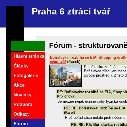
Praha 6 ztrácí tvář
Fórum - strukturovan
Hlavní stránka
Bořislavka: rozbíhá se EIA, Shopping & off
svou tvář
(článek)
Články
Po několika změnách devel
Bořislavce přeci jen rozb
životní prostředí). Z tét
Fotogalerie
Akce
RE: Bořislavka: rozbíhá se EIA, Shoppi
Novinky
Krblichová)
Je možné nějak účinně coby fyzická osoba
Podpora
RE: RE: Bořislavka: rozbíhá se EIA,
(Karel)
Odkazy
Proč pořád chce někdo proti něčemu 
Fórum
RE: RE: RE: Bořislavka: rozbíhá