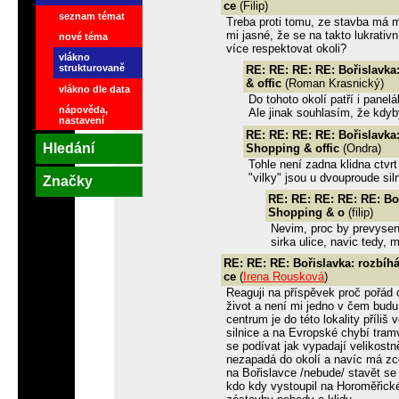
ce
(Filip)
seznam témat
Treba proti tomu, ze stavba má mí
mi jasné, že se na takto lukrativ
nové téma
více respektovat okoli?
vlákno
strukturovaně
RE: RE: RE: RE: Bořislavka
& offic
(Roman Krasnický)
vlákno dle data
Do tohoto okolí patří i pan
nápověda,
Ale jinak souhlasím, že kdyby
nastavení
RE: RE: RE: RE: Bořislavka:
Hledání
Shopping & offic
(Ondra)
Tohle není zadna klidna ctvr
"vilky" jsou u dvouproude si
Značky
RE: RE: RE: RE: RE: Boř
Shopping & o
(filip)
Nevim, proc by prevyseni
sirka ulice, navic tedy, 
RE: RE: RE: Bořislavka: rozbíhá
ce
(
Irena Rousková
)
Reaguji na příspěvek proč pořád
život a není mi jedno v čem budu
centrum je do této lokality příliš
silnice a na Evropské chybí tra
se podívat jak vypadají velikos
nezapadá do okolí a navíc má zc
na Bořislavce /nebude/ stavět se
kdo kdy vystoupil na Horoměřick