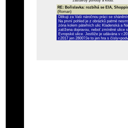
zástavby pohody a klidu.
RE: Bořislavka: rozbíhá se EIA, Shoppi
(Roman)
Děkuji za Vaši náročnou práci se sháněn
Na první pohled je z obrázků patrné nesm
zóna kolem páteřních ulic Kladenská a Na
zatížena dopravou, neboť zmíněné ulice 
Evropské ulice. Jestliže je udávána v r.20
r.2017 jen 2800?Je to jen hra s čísly=pod