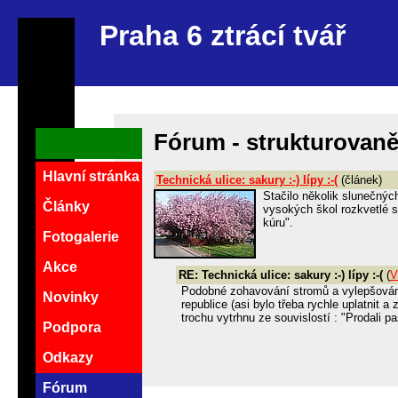
Praha 6 ztrácí tvář
Fórum - strukturovan
Hlavní stránka
Technická ulice: sakury :-) lípy :-(
(článek)
Stačilo několik slunečných
Články
vysokých škol rozkvetlé s
kúru".
Fotogalerie
Akce
RE: Technická ulice: sakury :-) lípy :-(
(
V
Podobné zohavování stromů a vylepšování
Novinky
republice (asi bylo třeba rychle uplatnit a
trochu vytrhnu ze souvislostí : "Prodali pa
Podpora
Odkazy
Fórum