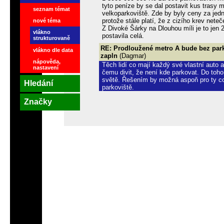
tyto peníze by se dal postavit kus trasy 
seznam témat
velkoparkoviště. Zde by byly ceny za jed
protože stále platí, že z cizího krev neteč
nové téma
Z Divoké Šárky na Dlouhou míli je to jen 
vlákno
postavila celá.
strukturovaně
RE: Prodloužené metro A bude bez park
vlákno dle data
zapln
(Dagmar)
nápověda,
Těch lidí co mají každý své vlastní auto a 
nastavení
čemu divit, že není kde parkovat. Do toho
světě. Řešením by možná aspoň pro ty co
Hledání
parkoviště.
Značky