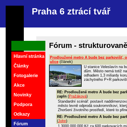
Praha 6 ztrácí tvář
Fórum - strukturovan
Hlavní stránka
Prodloužené metro A bude bez parkovišť, o
ulice
(článek)
Články
U stanice Veleslavín na 
dům. Město nemá totiž na
odhadem 1,3 miliardy kor
Fotogalerie
záchytného P+R parkoviště
Akce
RE: Prodloužené metro A bude bez park
Novinky
zapln
(
Pražáková
)
Standardní scénář: postavit naddimenzova
Podpora
město levně odprodá soukromníkovi, který
Zhoršení životního prostředí, které to př
Odkazy
RE: Prodloužené metro A bude bez park
(
John
)
Fórum
1 3000 000 000 Kč za 600 parkovacích