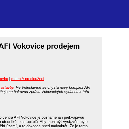
AFI Vokovice prodejem
tavba
|
metro A prodloužení
zástavby
. Ve Veleslavíně se chystá nový komplex AFI
jňujeme tiskovou zprávu Vokovických vydanou k této
o centra AFI Vokovice je poznamenán překvapivou
úředníků i zastupitelů. Aby mohl být vystavěn, bylo
žití území, a to dokonce hned nadvakrát. Že je tento