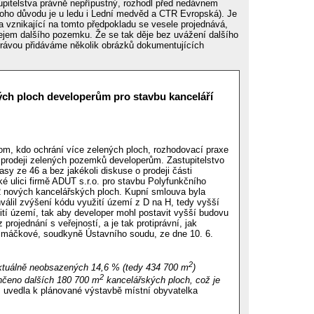
upitelstva právně nepřípustný, rozhodl před nedávnem
toho důvodu je u ledu i Lední medvěd a CTR Evropská). Je
a vznikající na tomto předpokladu se vesele projednává,
dejem dalšího pozemku. Že se tak děje bez uvážení dalšího
právou přidáváme několik obrázků dokumentujících
ch ploch developerům pro stavbu kanceláří
 tom, kdo ochrání více zelených ploch, rozhodovací praxe
v prodeji zelených pozemků developerům. Zastupitelstvo
sy ze 46 a bez jakékoli diskuse o prodeji části
é ulici firmě ADUT s.r.o. pro stavbu Polyfunkčního
2 nových kancelářských ploch. Kupní smlouva byla
válil zvýšení kódu využití území z D na H, tedy vyšší
tí území, tak aby developer mohl postavit vyšší budovu
rojednání s veřejností, a je tak protiprávní, jak
imáčkové, soudkyně Ústavního soudu, ze dne 10. 6.
2
ktuálně neobsazených 14,6 % (tedy 434 700 m
)
2
nčeno dalších 180 700 m
kancelářských ploch, což je
, uvedla k plánované výstavbě místní obyvatelka