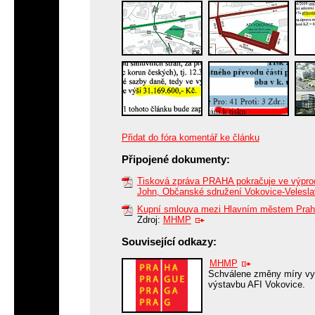
Přidat do fóra komentář ke článku
Připojené dokumenty:
Tisková zpráva PRAHA pokračuje ve výprode
John, Občanské sdružení Vokovice-Velesla
Kupní smlouva mezi Hlavním městem Praho
Zdroj:
MHMP
Související odkazy:
MHMP
Schválene změny míry vy
výstavbu AFI Vokovice.