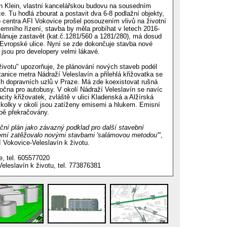
on Klein, vlastní kancelářskou budovu na sousedním
. Tu hodlá zbourat a postavit dva 6-8 podlažní objekty,
o centra AFI Vokovice prošel posouzením vlivů na životní
územního řízení, stavba by měla probíhat v letech 2016-
lánuje zastavět (kat.č.1281/560 a 1281/280), má dosud
l Evropské ulice. Nyní se zde dokončuje stavba nové
jsou pro developery velmi lákavé.
ivotu" upozorňuje, že plánování nových staveb podél
anice metra Nádraží Veleslavín a přilehlá křižovatka se
ch dopravních uzlů v Praze. Má zde koexistovat rušná
točna pro autobusy. V okolí Nádraží Veleslavín se navíc
ity křižovatek, zvláště v ulici Kladenská a Alžírská
kolky v okolí jsou zatíženy emisemi a hlukem. Emisní
obě překračovány.
ční plán jako závazný podklad pro další stavební
zemí zatěžovalo novými stavbami 'salámovou metodou'"
,
 Vokovice-Veleslavín k životu.
e, tel. 605577020
eleslavín k životu, tel. 773876381