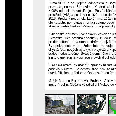
Firma ADUT s.r.o., jejímž jednatelem je Dor
pozemku, na rohu Evropské a Kladenské ulice
z 90% administrativní. Projekt Polyfunkčníh
prostředí (EIA) a půjde v nejbližší době do 
2018. Prodaný pozemek, který firma zčásti p
dle katastru nemovitostí funkci zeleně podé
stanice metra Nádraží Veleslavín a pozemky 
Občanské sdružení "Veleslavín-Vokovice k ž
Evropské ulice probíhá chaoticky. Budoucí st
po dokončení metra stane jedním z největší
Evropská ulice, metro, železnice, tramvaje, 
chystá řada nových bytových projektů a kapac
budou nedostatečné. Bytové domy, školy a š
limity dané legislativou jsou v okolí dlouhod
"Pro celé území by měl být zpracován regula
projekty v území. Je nepřípustné, aby se ú
uvedl Jiří John, předseda Občanské sdružení
MUDr. Martina Peiskerová, Praha 6, Vokovic
ing. Jiří John, Občanské sdružení Vokovice-V