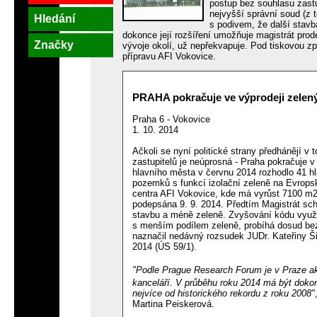
postup bez souhlasu zast
nejvyšší správní soud (z 
Hledání
s podivem, že další stavb
dokonce její rozšíření umožňuje magistrát pro
Značky
vývoje okolí, už nepřekvapuje. Pod tiskovou z
přípravu AFI Vokovice.
PRAHA pokračuje ve výprodeji zelený
Praha 6 - Vokovice
1. 10. 2014
Ačkoli se nyní politické strany předhánějí v
zastupitelů je neúprosná - Praha pokračuje 
hlavního města v červnu 2014 rozhodlo 41 hla
pozemků s funkcí izolační zeleně na Evropsk
centra AFI Vokovice, kde má vyrůst 7100 m
podepsána 9. 9. 2014. Předtím Magistrát sch
stavbu a méně zeleně. Zvyšování kódu využi
s menším podílem zeleně, probíhá dosud bez p
naznačil nedávný rozsudek JUDr. Kateřiny Š
2014 (ÚS 59/1).
"Podle Prague Research Forum je v Praze a
kanceláří. V průběhu roku 2014 má být doko
nejvíce od historického rekordu z roku 2008"
Martina Peiskerová.