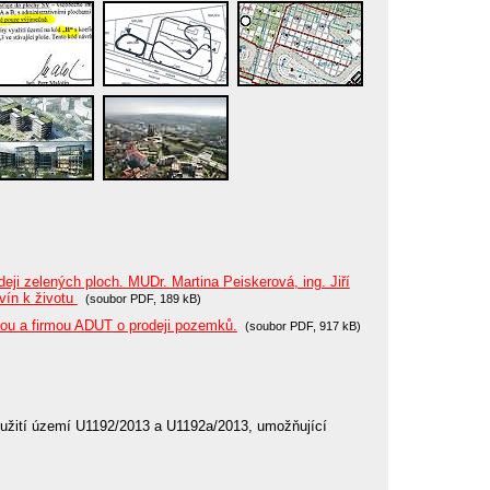
ji zelených ploch. MUDr. Martina Peiskerová, ing. Jiří
vín k životu
(soubor PDF, 189 kB)
u a firmou ADUT o prodeji pozemků.
(soubor PDF, 917 kB)
užití území U1192/2013 a U1192a/2013, umožňující