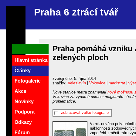
Praha 6 ztrácí tvář
Praha pomáhá vzniku 
zelených ploch
Hlavní stránka
Články
zveřejněno: 5. října 2014
Fotogalerie
značky:
Veleslavín
|
Vokovice
|
magistrát
|
výs
Akce
Nové stanice metra znamenají
nové možnosti 
Vokovice za vydatné pomoci magistrátu. Zveře
problematice.
Novinky
Podpora
zobrazovat velké fotografie
Odkazy
Vznik nového polyfunčníh
náklonností zodpovědných 
Fórum
zapotřebí změnit míru vyu