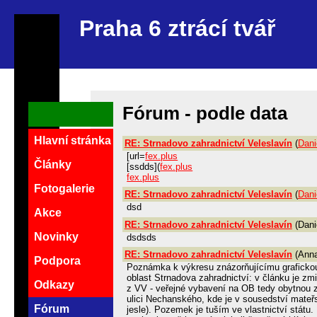
Praha 6 ztrácí tvář
Fórum - podle data
Hlavní stránka
RE: Strnadovo zahradnictví Veleslavín
(
Dani
[url=
fex.plus
Články
[ssdds](
fex.plus
fex.plus
Fotogalerie
RE: Strnadovo zahradnictví Veleslavín
(
Dani
dsd
Akce
RE: Strnadovo zahradnictví Veleslavín
(Dani
Novinky
dsdsds
RE: Strnadovo zahradnictví Veleslavín
(Anna
Podpora
Poznámka k výkresu znázorňujícímu graficko
oblast Strnadova zahradnictví: v článku je 
Odkazy
z VV - veřejné vybavení na OB tedy obytnou 
ulici Nechanského, kde je v sousedství mateřs
Fórum
jesle). Pozemek je tuším ve vlastnictví stát