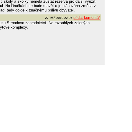
sti školy a školky neměla zůstat rezerva pro další využítí
 v ul. Na Dračkách se bude stavět a je plánována změna v
d, tedy dojde k značnému přílivu obyvatel.
přidat komentář
27. září 2010 22.06
uzu Strnadova zahradnictví. Na rozsáhlých zelených
bytové komplexy.