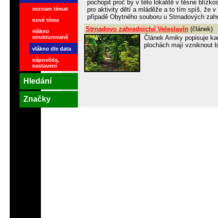
pochopit proč by v této lokalitě v těsné blízko
seznam témat
pro aktivity dětí a mláděže a to tím spíš, že
případě Obytného souboru u Strnadových zahra
nové téma
Strnadovo zahradnictví Veleslavín
(článek)
vlákno
Článek Arniky popisuje ka
strukturovaně
plochách mají vzniknout 
vlákno dle data
nápověda,
nastavení
Hledání
Značky