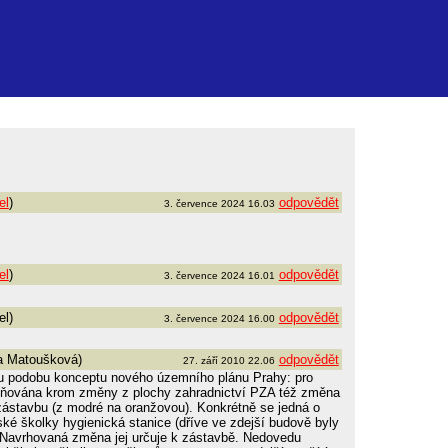
el
)
odpovědět
3. července 2024 16.03
el
)
odpovědět
3. července 2024 16.01
el)
odpovědět
3. července 2024 16.00
 Matoušková)
odpovědět
27. září 2010 22.06
u podobu konceptu nového územního plánu Prahy: pro
zmiňována krom změny z plochy zahradnictví PZA též změna
zástavbu (z modré na oranžovou). Konkrétně se jedná o
ké školky hygienická stanice (dříve ve zdejší budově byly
u. Navrhovaná změna jej určuje k zástavbě. Nedovedu