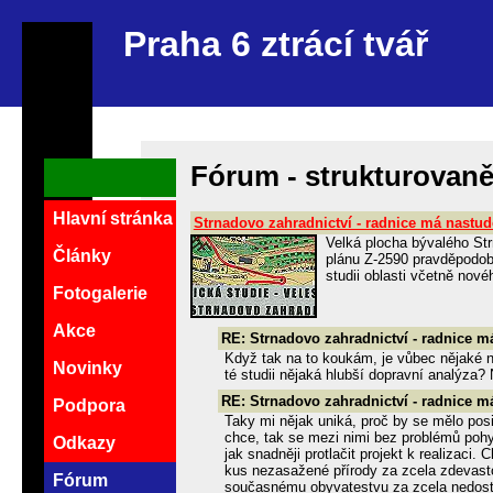
Praha 6 ztrácí tvář
Fórum - strukturovan
Hlavní stránka
Strnadovo zahradnictví - radnice má nastu
Velká plocha bývalého St
Články
plánu Z-2590 pravděpodob
studii oblasti včetně nové
Fotogalerie
Akce
RE: Strnadovo zahradnictví - radnice 
Když tak na to koukám, je vůbec nějaké n
Novinky
té studii nějaká hlubší dopravní analýza?
RE: Strnadovo zahradnictví - radnice 
Podpora
Taky mi nějak uniká, proč by se mělo pos
chce, tak se mezi nimi bez problémů pohyb
Odkazy
jak snadněji protlačit projekt k realizaci. 
kus nezasažené přírody za zcela zdevast
Fórum
současnému obyvatestvu za zcela nedosta