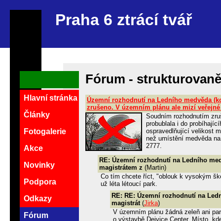
Praha 6 ztrácí tvář
Fórum - strukturovan
Hlavní stránka
Územní rozhodnutí na Ledního medvěda (k
zrušeno. V územním plánu ale mizí veřejné
Články
Soudním rozhodnutím zru
probublala i do probíhají
ospravedlňující velikost 
Fotogalerie
než umístění medvěda na 
2777.
Akce
RE: Územní rozhodnutí na Ledního med
Novinky
magistrátem z
(Martin)
Co tím chcete říct, "oblouk k vysokým šk
Podpora
už léta létoucí park.
RE: RE: Územní rozhodnutí na Led
Odkazy
magistrát
(
Jirka
)
V územním plánu žádná zeleň ani par
Fórum
o výstavbě Dejvice Center. Místo, kde