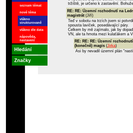
tržiště, je určeno k zastavění. Bohuže
seznam témat
RE: RE: Územní rozhodnutí na Led
nové téma
magistrát
(Jiří)
vlákno
Teď v sobotu na trzích jsem si potvrdi
strukturovaně
spousta laviček, posedávající páry.
Celkem by mě zajímalo, jak by dopadl
vlákno dle data
VN, ale ta hmota mezi kulaťákem a VŠ 
nápověda,
nastavení
RE: RE: RE: Územní rozhodnut
(konečně) magis
(
Jirka
)
Hledání
Asi by nevadil územní plán "nast
Značky