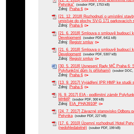
Petynka"
(soubor PDF, 1753 kB)
Zdroj:
Praha 6
[21. 12. 2018] Rozhodnutí o umístění stavb
umisťuje do plochy SV-G 171 parkovacích s
Zdroj:
Praha 6
[21. 6. 2018] Smlouva o smlouvě budoucí k
Development
(soubor PDF, 6411 kB)
Zdroj:
Registr smluv
[21. 6. 2018] Smlouva o smlouvě budoucí k
Development
(soubor PDF, 5307 kB)
Zdroj:
Registr smluv
[30. 5. 2018] Usnesení Rady MČ Praha 6: 
Polyfunkční dům (s přílohami)
(soubor DOC, 
Zdroj:
Praha 6
[13. 9. 2017] Vyjádření IPR HMP ke studii
Zdroj:
Praha 6
[6. 9. 2017] EIA - podlimitní záměr Polyfu
MHMP
(soubor PDF, 300 kB)
Zdroj:
EIA_PHA3910P
[24. 7. 2017] Závazné stanovisko Odboru
Petynka
(soubor PDF, 227 kB)
[17. 6. 2010] Územní rozhodnutí Hotel Pet
(nedohledatelné)
(soubor PDF, 199 kB)