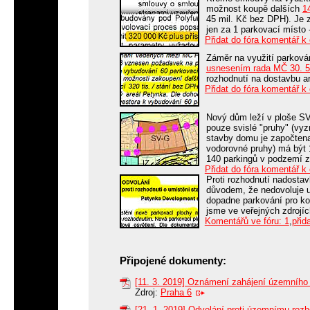
možnost koupě dalších
1
45 mil. Kč bez DPH). Je 
jen za 1 parkovací místo 
Přidat do fóra komentář k
Záměr na využití parková
usnesením rada MČ 30. 5
rozhodnutí na dostavbu a
Přidat do fóra komentář k
Nový dům leží v ploše SV.
pouze svislé "pruhy" (vy
stavby domu je započtena 
vodorovné pruhy) má být 
140 parkingů v podzemí z
Přidat do fóra komentář k
Proti rozhodnutí nadosta
důvodem, že nedovoluje u
dopadne parkování pro koup
jsme ve veřejných zdrojí
Komentářů ve fóru: 1
,
přid
Připojené dokumenty:
[11. 3. 2019] Oznámení zahájení územního
Zdroj:
Praha 6
[21. 1. 2019] Odvolání proti územnímu rozh