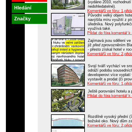
(vydáno 2010, rozhodnutí 
nedohledatelné).
Hledání
Komentářů ve fóru: 1
,
přid
Původní velký objem hot
Značky
navýšila míru využití z p
úředníka. Nový polyfunkč
využívá také.
Přidat do fóra komentář k
Zajímavá jsou sdělení ve 
již
před
zprovozněním Blan
- přesto získal hotel v r
Komentářů ve fóru: 2
,
přid
Svojí tváří vychází ve sro
odráží podobu sousedních
developerovi více vyplatí
vystavět a prodat (či prov
Komentářů ve fóru: 1
,
přid
Ještě porovnání hotelu a 
Přidat do fóra komentář k
Rozdílně vysoký přední (7 
božské oko. Nový dům zar
Komentářů ve fóru: 2
,
přid