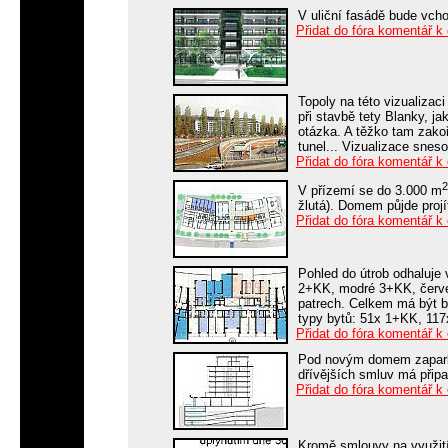
V uliční fasádě bude vch
Přidat do fóra komentář k
Topoly na této vizualizaci
při stavbě tety Blanky, j
otázka. A těžko tam zakoř
tunel... Vizualizace sneso
Přidat do fóra komentář k
2
V přízemí se do 3.000 m
žlutá). Domem půjde projí
Přidat do fóra komentář k
Pohled do útrob odhaluje 
2+KK, modré 3+KK, červen
patrech. Celkem má být by
typy bytů: 51x 1+KK, 11
Přidat do fóra komentář k
Pod novým domem zaparku
dřívějších smluv má připa
Přidat do fóra komentář k
Kromě smlouvy na využit