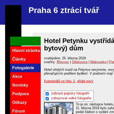
Praha 6 ztrácí tvář
Hotel Petynku vystříd
bytový) dům
Hlavní stránka
zveřejněno: 26. března 2019
Články
značky:
Břevnov
|
Střešovice
|
Malovanka
|
Pe
Fotogalerie
Hotel vlnitých tvarů na Petynce nevyroste, no
převažujícím podílem bydlení. V podzemí mají 
Akce
Komentářů ve fóru: 5
,
přidat nový
Novinky
zobrazit popisky fotografií
Podpora
zobrazovat velké fotografie
Odkazy
To je on, nástupce hotelu
11. března 2019 bylo zah
Fórum
podal žádost o vydání zm