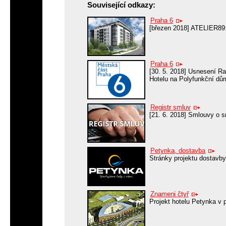
Související odkazy:
Praha 6
[březen 2018] ATELIER89:
Praha 6
[30. 5. 2018] Usnesení 
Hotelu na Polyfunkční dům
Registr smluv
[21. 6. 2018] Smlouvy o s
Petynka, dostavba
Stránky projektu dostavby
Znameni čtyř
Projekt hotelu Petynka v p