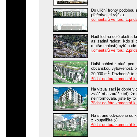
Do uliční fronty podobou
přečnívající výšku.
Komentářů ve fóru: 1
,
přid
Nadhled na celé okolí s 
asi žádná radost. Kdo si 
(spíše malosti) bytů bude 
Komentářů ve fóru: 2
,
přid
Další pohled z ptačí per
občanskou vybavenost, pr
2
20.000 m
. Rozhodně to 
Přidat do fóra komentář k
Na vizualizaci je dobře vi
zvláštní a zarážející), ž
neinformovala, jistě by t
Přidat do fóra komentář k
Na straně odvrácené od kř
z koupaliště ;-)
Přidat do fóra komentář k