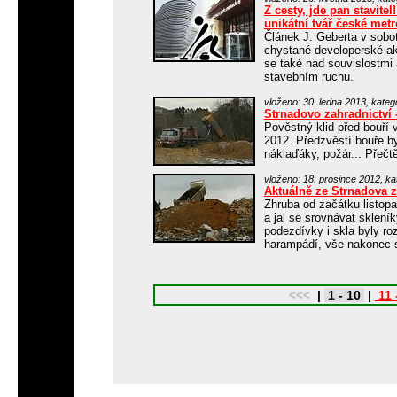
Z cesty, jde pan stavite
unikátní tvář české metr
Článek J. Geberta v sobot
chystané developerské ak
se také nad souvislostmi
stavebním ruchu.
vloženo: 30. ledna 2013, kateg
Strnadovo zahradnictví 
Pověstný klid před bouří 
2012. Předzvěstí bouře b
náklaďáky, požár... Přečt
vloženo: 18. prosince 2012, ka
Aktuálně ze Strnadova z
Zhruba od začátku listopa
a jal se srovnávat sklení
podezdívky i skla byly roz
harampádí, vše nakonec 
<<<
|
1 - 10
|
11 