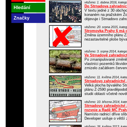
vloženo: 1. dubna 2016, katego
Do Strnadova zahradnict
Hledání
V textu jedné z 30 obcho
konaném na pražském Žofí
Značky
objevuje i Strnadovo zahr
vloženo: 20. srpna 2015, kateg
Stromovka Prahy 6 má op
Změna územního plánu Z2
nezastavitelné ploše býva
vloženo: 3. srpna 2014, katego
Ve Strnadově zahradnict
Po zmanipulované změně ú
vlastníci pozemků likvidov
zmizelo začátkem červenc
vloženo: 11. května 2014, kate
Strnadovo zahradnictví
Velká plocha bývalého S
plánu Z-2590 pravděpodo
studii oblasti včetně nové
vloženo: 10. března 2014, kate
Strnadovo zahradnictví
rozvoje a Radě MČ Prah
Namísto radnicí dříve sli
Developer usiluje o větš
vloženo: 26. května 2013, kate